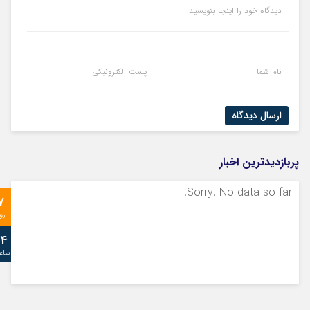
دیدگاه خود را اینجا بنویسید
نام شما
پست الکترونیکی
ارسال دیدگاه
پربازدیدترین اخبار
Sorry. No data so far.
7
رو
24
ساع