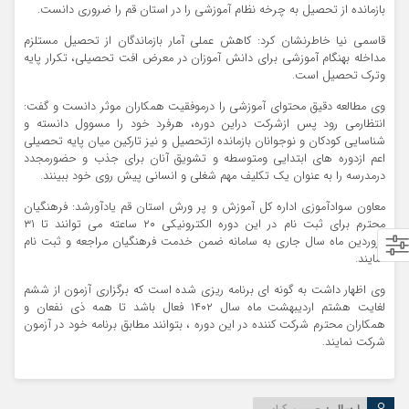
بازمانده از تحصیل به چرخه نظام آموزشی را در استان قم را ضروری دانست.
قاسمی نیا خاطرنشان کرد: کاهش عملی آمار بازماندگان از تحصیل مستلزم
مداخله بهنگام آموزشی برای دانش آموزان در معرض افت تحصیلی، تكرار پایه
وترک تحصیل است.
وی مطالعه دقیق محتوای آموزشی را درموفقیت همکاران موثر دانست و گفت:
انتظارمی رود پس ازشرکت دراین دوره، هرفرد خود را مسوول دانسته و
شناسایی کودکان و نوجوانان بازمانده ازتحصیل و نیز تارکین میان پایه تحصیلی
اعم ازدوره های ابتدایی ومتوسطه و تشویق آنان برای جذب و حضورمجدد
درمدرسه را به عنوان یک تکلیف مهم شغلی و انسانی پیش روی خود ببینند.
معاون سوادآموزی اداره کل آموزش و پر ورش استان قم یادآورشد: فرهنگیان
محترم برای ثبت نام در این دوره الکترونیکی ۲۰ ساعته می توانند تا ۳۱
فروردین ماه سال جاری به سامانه ضمن خدمت فرهنگیان مراجعه و ثبت نام
نمایند.
وی اظهار داشت به گونه ای برنامه ریزی شده است که برگزاری آزمون از ششم
لغایت هشتم اردیبهشت ماه سال ۱۴۰۲ فعال باشد تا همه ذی نفعان و
همکاران محترم شرکت کننده در این دوره ، بتوانند مطابق برنامه خود در آزمون
شرکت نمایند.