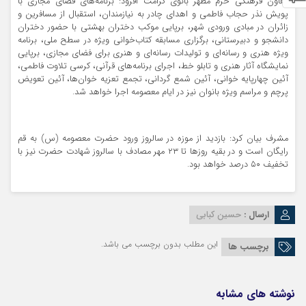
معاون فرهنگی حرم مطهر بانوی کرامت افزود: برنامه‌های فضای مجازی با
پویش نذر حجاب فاطمی و اهدای چادر به نیازمندان، استقبال از مسافرین و
زائران در مبادی ورودی شهر، برپایی موکب دختران بهشتی با حضور دختران
دانشجو و دبیرستانی، برگزاری مسابقه کتاب‌خوانی ویژه در سطح ملی، برنامه
ویژه هنری و رسانه‌ای و تولیدات رسانه‌ای و هنری برای فضای مجازی، برپایی
نمایشگاه آثار هنری و تابلو خط، اجرای برنامه‌های قرآنی، کرسی تلاوت فاطمی،
آئین چهارپایه خوانی، آئین شمع گردانی، تجمع تعزیه خوان‌ها، آئین تعویض
پرچم و مراسم ویژه بانوان نیز در ایام معصومه اجرا خواهد شد.
مشرف بیان کرد: بازدید از موزه در سالروز ورود حضرت معصومه (س) به قم
رایگان است و در بقیه روزها تا ۲۳ مهر مصادف با سالروز شهادت حضرت نیز با
تخفیف ۵۰ درصد خواهد بود.
ارسال :
حسین کبابی
این مطلب بدون برچسب می باشد.
برچسب ها
نوشته های مشابه