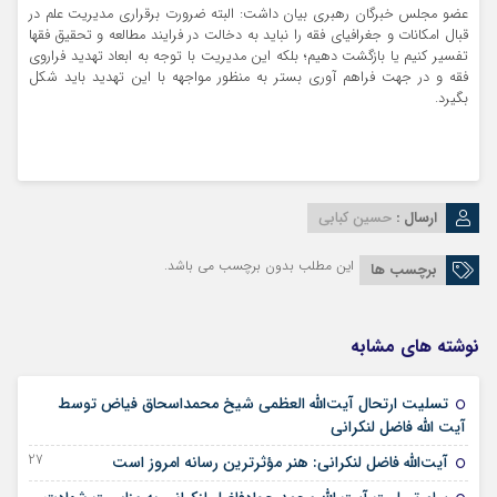
عضو مجلس خبرگان رهبری بیان داشت: البته ضرورت برقراری مدیریت علم در
قبال امکانات و جغرافیای فقه را نباید به دخالت در فرایند مطالعه و تحقیق فقها
تفسیر کنیم یا بازگشت دهیم؛ بلکه این مدیریت با توجه به ابعاد تهدید فراروی
فقه و در جهت فراهم آوری بستر به منظور مواجهه با این تهدید باید شکل
بگیرد
.
ارسال :
حسین کبابی
این مطلب بدون برچسب می باشد.
برچسب ها
نوشته های مشابه
تسلیت ارتحال آیت‌الله العظمی شیخ محمداسحاق فیاض توسط
18 خرداد 1405
آیت الله فاضل لنکرانی
27 فروردین 1405
آیت‌الله فاضل لنکرانی: هنر مؤثرترین رسانه امروز است