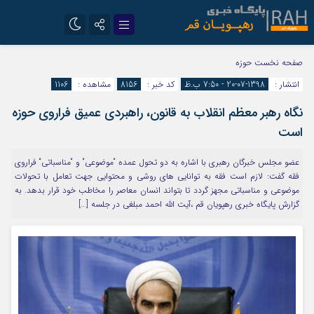
تلگرام
سروش
صفحه نخست
حوزه
انتشار :
1398-07-20 - 7:50 ب.ظ
کد خبر :
8156
مشاهده :
1106
ایتا
نگاه رهبر معظم انقلاب به قانون، راهبردی عمیق فراروی حوزه
است
عضو مجلس خبرگان رهبری با اشاره به دو تحول عمده “موضوعی“ و “مناسباتی“ فراروی
فقه گفت: لازم است فقه به توانایی های روشی و محتوایی جهت تعامل با تحولات
موضوعی و مناسباتی مجهز گردد تا بتواند انسان معاصر را مخاطب خود قرار بدهد. به
گزارش پایگاه خبری رهپویان قم ،آیت الله احمد مبلغی در جلسه […]