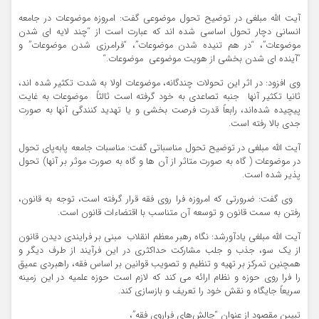
آیت الله مبلغی در توضیح تحول موضوعی گفت
:
امروزه موضوعات در جامعه
انسانی دچار تحول اساسی شده اند که عبارت است از “چند لایه ای شدن
موضوعات”، “در هم تنیده شدن موضوعات”، “فرامرزی شدن موضوعات” و
“آینده ای شدن بخشی از هویت موضوعی موضوعات
“.
وی افزود: در اثر این تحولات چندگانه، موضوعات اولا به شدت تکثیر شده اند،
ثانیا تکثیر آنها جنبه تصاعدی به خود گرفته است ثالثاً موضوعات به غایت
پیچیده شده‌اند، رابعاً قدرت فرصت بخشی و یا تهدید کنندگی آنها به صورت
جدی بالا رفته است
.
آیت الله مبلغی در توضیح تحول مناسباتی گفت: مناسبات جامعه پابه‌پای تحول
در موضوعات ( گاه به صورت متاثر از آن ها و گاه به صورت موثر بر آنها) تحول
پذیر شده است
.
وی گفت: ضرورتی که امروزه فرا روی فقه قرار گرفته است، توجه به قانون،
رفتن به سمت قانون و توسعه آن متناسب با اقتضاءات قانون است
.
آیت الله مبلغی یادآورشد: نگاه رهبر معظم انقلاب مبنی بر فرایندی دیدن قانون
از یک سو، جذب و جلب مشارکت حداکثری در این فرآیند از طرف دیگر و
همچنین تمرکز بر تهیه و تنظیم و تصویب قوانین بر اساس فقه، راهبردی عمیق
را فرا روی حوزه و نظام ارائه می کند که لازم است حوزه علمیه در این زمینه
سریعاً جایگاه و نقش خود را تعریف و بازسازی کند
.
تبیین مقصود از عنوان “چالش‌های فراروی فقه”،