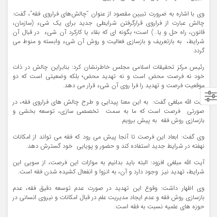
وی با اشاره به ضرورت تبیین مقصود از عنوان “چالش‌های فراروی فقه”، گفت:
چالش عبارت از فراروی قرارگرفتن شرایطی جدید برای یک شیء (سازمان،
قانون، راه حل و یا…) است؛ بگونه ای که بقاء یا کارکرد آن شیء در قبال آن
شرایط، به بازتعریف و بازسازی فعالیت و روش آن شیء وابسته و منوط می
گردد
.
رئیس مرکز تحقیقات اسلامی مجلس خاطرنشان کرد: بنابراین چالش در ذات
خود نه فرصت محض است و نه تهدید محض؛ بلکه وضعیتی است که دو
موقعیت فرصت و تهديد را فرا روی آن شیء قرار می دهد
.
آیت الله مبلغی گفت: به این معنا پیدایی و طرح چالش های فراروی فقه، در
صورتی فرصت است که ما به سمت تخصصی سازی، توسعه بخشی و
بازسازی روش فقه به پیش برویم
.
وی گفت: ابعاد این فرصت تا آنجا پیش می رود که فقه می تواند از امکانات
نهفته در شرایط جدید استفاده کند و حضور و پویایی خود گسترش دهد
.
آیت الله مبلغی افزود: البته باید بدانیم به موازات این فرصت، از سویی این
شرایط، تهدید نیز وجود دارد و آن، به انزوا و انفعال کشیده شدن فقه است.
وی اظهار داشت: وقوع این تهدید در صورت عدم توسعه دقیق فقه، عدم
بازسازی روش فقه و عدم ایجاد مدیریت علم در قبال امکانات و نیروی انسانی در
حوزه های علمیه نسبت به فقه است
.