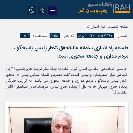
تلگرام
سروش
صفحه نخست
اخبار استان قم
انتشار :
1399-03-27 - 11:31 ق.ظ
کد خبر :
10115
مشاهده :
2003
ایتا
فلسفه راه اندازی سامانه 110،تحقق شعار پليس پاسخگو ،
مردم مداری و جامعه محوری است
جانشین فرماندهی انتظامی استان قم با اشاره به اینکه مركز فوريت هاي پليسي 110 پل
ارتباطي ميان شهروندان و پلیس است، گفت:مهمترین فلسفه تشکیل پلیس 110 تحقق
شعار پليس پاسخگو ، مردم مداری و جامعه محوری مي باشد. به گزارش خبرنگار
پایگاه خبری رهپویان قم به نقل از پایگاه خبری پلیس، سرهنگ”بهادر اسماعیلی” اظهار
داشت: […]