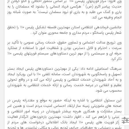
وی افزود: مركز فوريتهاي پليسي 110 بر اساس منشور اخلاقي و الگو گرفتن از
حديث پيامبر اكرم (ص) ” هركسي فرياد انساني را بشنود كه مسلمانان را به
ياري و كمك مي طلبد و به ياري او نرود مسلمان نيست” به صورت شبانه روز
انجام وظيفه مي کند.
جانشین فرماندهی انتظامی استان مهمترین فلسفه تشکیل پلیس 110 را تحقق
شعار پليس پاسخگو ، مردم مداری و جامعه محوری عنوان کرد .
وی ترويج عدالت اجتماعي و تساوي حقوق، خدمات رسانی عمومی با تأکید بر
سرعت ، احترام و قابل دسترس بودن و شفافيت امور با استفاده از عملكرد
حرفه اي و سيستمي را از مهم ترین دستاوردهاي سيستم فوريتهاي پليسي 110
ذکر کرد.
سرهنگ اسماعیلی ادامه داد: یکی از مهم‌ترین دستاوردهای پلیس ایجاد بستر
تسهیل و پاسخگویی به شهروندان است، سامانه‌ تلفنی 110 با این رویکرد ایجاد
و به آحاد شهروندان خدمات انتظامی و پلیسی ارائه می کند و در واقع تحولی
عظیم و انقلابی در عرصه خدمت رسانی و ارائه خدمات انتظامی به شهروندان
محسوب می شود.
این مسئول انتظامی با اشاره به اینکه حضور به موقع و مقتدرانه پليس در
صحنه هاي ماموريتي زمينه ساز ارتقاء احساس امنيت مردم است و همين امر
بستر مشاركت و همكاري هرچه بيشتر شهروندان در زمينه امور انتظامي و
امنيتي را فراهم مي كند ، اظهار داشت: مهمترين بازخوردهاي اثرگذار فعاليت
مرکز فوريت هاي پليس 110 ايجاد بانك اطلاعاتي درخواست هاي مردم از
پليس، دستيابي به جغرافياي جرایم، توزيع زماني و مكاني نيازمندي ها و تجزيه