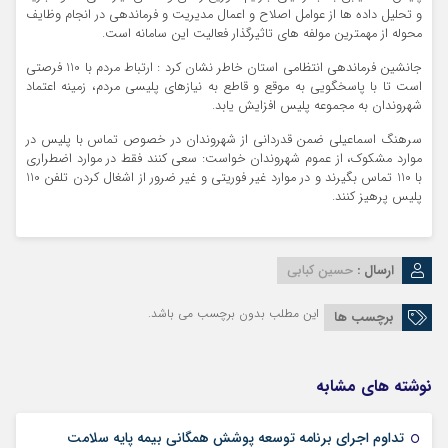
و تحليل داده ها از عوامل اصلاح و اعمال مديريت و فرماندهي در انجام وظايف
محوله از مهمترين مولفه هاي تاثيرگذار فعاليت اين سامانه است.
جانشین فرماندهی انتظامي استان خاطر نشان کرد : ارتباط مردم با 110 فرصتي
است تا با پاسخگويي به موقع و قاطع به نيازهاي پليسي مردم، زمينه اعتماد
شهروندان به مجموعه پليس افزايش یابد.
سرهنگ اسماعیلی ضمن قدردانی از شهروندان در خصوص تماس با پليس در
موارد مشكوك، از عموم شهروندان خواست: سعي كنند فقط در موارد اضطراري
با 110 تماس بگيرند و در موارد غیر فوریتی و غیر ضرور از اشغال کردن تلفن 110
پلیس پرهیز کنند.
ارسال :
حسین کبابی
این مطلب بدون برچسب می باشد.
برچسب ها
نوشته های مشابه
09 مرداد 1405
تداوم اجرای برنامه توسعه پوشش همگانی بیمه پایه سلامت