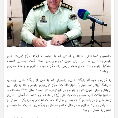
جانشین فرماندهی انتظامی استان قم با اشاره به اینکه مركز فوريت هاي
پليسي 110 پل ارتباطي ميان شهروندان و پلیس است، گفت:مهمترین فلسفه
تشکیل پلیس 110 تحقق شعار پليس پاسخگو ، مردم مداری و جامعه محوری
مي باشد.
به گزارش خبرنگار پایگاه خبری رهپویان قم به نقل از پایگاه خبری پلیس،
سرهنگ”بهادر اسماعیلی” اظهار داشت: مركز فوريتهاي پليسي 110 بعنوان پل
ارتباطي ميان شهروندان و پليس در تاريخ بیستم مهرماه سال 1379 مصادف با
سالروز ولادت امير مومنان حضرت علي (ع) با هدف ايجاد ارتباط آسان ، سريع
و مطمئن و در راستای كمك رساني و ارائه خدمات انتظامي، ترافيكي، امنيتي و
… طراحي و راه اندازي و در حال حاضر به ‌عنوان بزرگ‌ترين سايت امدادرساني
کشور به شمار می رود.