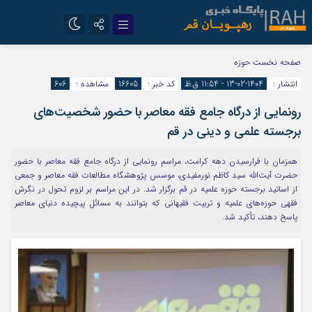
تلگرام
سروش
صفحه نخست
حوزه
انتشار :
1404-02-13 - 11:54 ق.ظ
کد خبر :
16605
مشاهده :
606
ایتا
رونمایی از درگاه جامع فقه معاصر با حضور شخصیت‌های
برجسته علمی و دینی در قم
همزمان با فرارسیدن دهه کرامت، مراسم رونمایی از درگاه جامع فقه معاصر با حضور
حضرت آیت‌الله سید کاظم نورمفیدی، موسس پژوهشگاه مطالعات فقه معاصر و جمعی
از اساتید برجسته حوزه علمیه در قم برگزار شد. در این مراسم بر لزوم تحول در نگرش
فقهی حوزه‌های علمیه و تربیت فقیهانی که بتوانند به مسائل پیچیده دنیای معاصر
پاسخ دهند، تأکید شد.