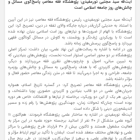
آیت‌ﷲ سید مجتبی نورمفیدی: پژوهشگاه فقه معاصر، پاسخ‌گوی مسائل و
چالش‌های روز جامعه اسلامی است
آیت‌ﷲ سید مجتبی نورمفیدی، رئیس پژوهشگاه فقه معاصر، نیز در این آیین
با استناد به حدیثی گران‌قدر درباره جایگاه والای تفقه در دین، تصریح کرد: این
پژوهشگاه با الهام از ضرورت‌ها و نیازهای روز امت اسلامی بنیان نهاده شده
است تا با رویکردی ژرف‌نگر و روشمند، به کاوش در مسائل گوناگون فقهی
بپردازد و پاسخ‌گوی پرسش‌های زمانه باشد.
وی در ادامه با اشاره به رسالت‌های این نهاد علمی، بیان داشت: تمرکز اصلی
پژوهشگاه بر دو محور اساسی استوار است؛ نخست، پژوهش‌های بنیادینی که
به تبیین مبانی، اصول و چارچوب‌های نظری فقه می‌پردازند و دیگر،
پژوهش‌های کاربردی که با هدف پاسخ‌گویی به مسائل و چالش‌های روزمره
جامعه، طراحی و به اجرا درمی‌آیند تا فقه در متن زندگی معاصر حضور فعال و
مؤثر داشته باشد.
رئیس پژوهشگاه فقه معاصر تصریح کرد: در گستره تاریخ اسلام، همواره
جریان‌های علمی در دو قالب بنیادین و کاربردی حضوری پویا داشته‌اند، و
برتری هر یک از این دو رویکرد، برخاسته از نیازها و اقتضائات خاص هر دوره
بوده است؛ چنان‌که تحولات زمان، جهت‌گیری پژوهش‌ها را رقم زده و مسیر
اندیشه‌ورزی دینی را شکل داده است.
آیت‌ﷲ نورمفیدی در اشاره به ساختار علمی پژوهشگاه فرمودند: هم‌اکنون ۱۱
گروه علمی متشکل از ۴۰ نفر از اساتید برجسته حوزه علمیه در این مرکز به
فعالیت مشغول هستند و تاکنون بیش از ۳۰ قرارداد طرح پژوهشی با مراکز
علمی و نهادهای مختلف منعقد شده است. ایشان با تأکید بر لزوم ارتباط مؤثر و
همکاری با نهادهای علمی و پرهیز از موازی‌کاری، افزودند: در طی پنج سال