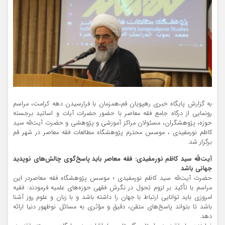
به گزارش پایگاه خبری رهپویان قم،همزمان با فرارسیدن دهه کرامت، مراسم
رونمایی از درگاه جامع فقه معاصر با حضور حضرات آیات و اساتید برجسته
حوزه، پژوهشگران، مسئولان مراکز آموزشی و پژوهشی و حضرت آیت‌ﷲ سید
کاظم نورمفیدی ، موسس محترم پژوهشگاه مطالعات فقه معاصر در شهر قم
برگزار شد.
آیت‌ﷲ سید کاظم نورمفیدی: فقه معاصر باید پاسخ‌گوی چالش‌های نوپدید
جهانی باشد
حضرت آیت‌ﷲ سید کاظم نورمفیدی ؛ موسس پژوهشگاه فقه معاصردر این
مراسم با تأکید بر لزوم تحول در نگرش فقهی حوزه‌های علمیه فرمودند: فقیه
امروزی باید توانایی ارتباط با جهان را داشته باشد و با زبان و علوم روز آشنا
باشد تا بتواند پاسخ‌های متقن، دقیق و مؤثری به مسائل نوظهور دنیا ارائه
دهد.