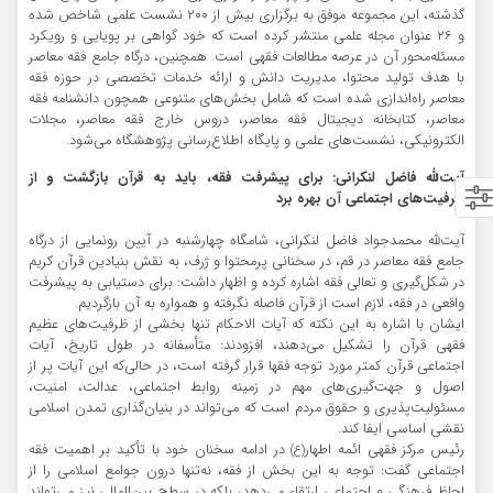
گذشته، این مجموعه موفق به برگزاری بیش از ۲۰۰ نشست علمی شاخص شده
و ۲۶ عنوان مجله علمی منتشر کرده است که خود گواهی بر پویایی و رویکرد
مسئله‌محور آن در عرصه مطالعات فقهی است. همچنین، درگاه جامع فقه معاصر
با هدف تولید محتوا، مدیریت دانش و ارائه خدمات تخصصی در حوزه فقه
معاصر راه‌اندازی شده است که شامل بخش‌های متنوعی همچون دانشنامه فقه
معاصر، کتابخانه دیجیتال فقه معاصر، دروس خارج فقه معاصر، مجلات
الکترونیکی، نشست‌های علمی و پایگاه اطلاع‌رسانی پژوهشگاه می‌شود.
آیت‌ﷲ فاضل لنکرانی: برای پیشرفت فقه، باید به قرآن بازگشت و از
ظرفیت‌های اجتماعی آن بهره برد
آیت‌ﷲ محمدجواد فاضل لنکرانی، شامگاه چهارشنبه در آیین رونمایی از درگاه
جامع فقه معاصر در قم، در سخنانی پرمحتوا و ژرف، به نقش بنیادین قرآن کریم
در شکل‌گیری و تعالی فقه اشاره کرده و اظهار داشت: برای دستیابی به پیشرفت
واقعی در فقه، لازم است از قرآن فاصله نگرفته و همواره به آن بازگردیم.
ایشان با اشاره به این نکته که آیات الاحکام تنها بخشی از ظرفیت‌های عظیم
فقهی قرآن را تشکیل می‌دهند، افزودند: متأسفانه در طول تاریخ، آیات
اجتماعی قرآن کمتر مورد توجه فقها قرار گرفته است، در حالی‌که این آیات پر از
اصول و جهت‌گیری‌های مهم در زمینه روابط اجتماعی، عدالت، امنیت،
مسئولیت‌پذیری و حقوق مردم است که می‌تواند در بنیان‌گذاری تمدن اسلامی
نقشی اساسی ایفا کند.
رئیس مرکز فقهی ائمه اطهار
در ادامه سخنان خود با تأکید بر اهمیت فقه
(ع)
اجتماعی گفت: توجه به این بخش از فقه، نه‌تنها درون جوامع اسلامی را از
لحاظ فرهنگی و اجتماعی ارتقاء می‌دهد، بلکه در سطح بین‌المللی نیز می‌تواند