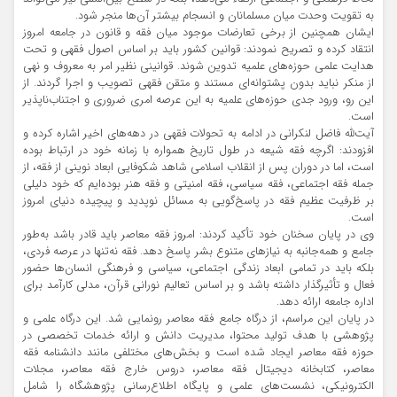
به تقویت وحدت میان مسلمانان و انسجام بیشتر آن‌ها منجر شود.
ایشان همچنین از برخی تعارضات موجود میان فقه و قانون در جامعه امروز
انتقاد کرده و تصریح نمودند: قوانین کشور باید بر اساس اصول فقهی و تحت
هدایت علمی حوزه‌های علمیه تدوین شوند. قوانینی نظیر امر به معروف و نهی
از منکر نباید بدون پشتوانه‌ای مستند و متقن فقهی تصویب و اجرا گردند. از
این رو، ورود جدی حوزه‌های علمیه به این عرصه امری ضروری و اجتناب‌ناپذیر
است.
آیت‌ﷲ فاضل لنکرانی در ادامه به تحولات فقهی در دهه‌های اخیر اشاره کرده و
افزودند: اگرچه فقه شیعه در طول تاریخ همواره با زمانه خود در ارتباط بوده
است، اما در دوران پس از انقلاب اسلامی شاهد شکوفایی ابعاد نوینی از فقه، از
جمله فقه اجتماعی، فقه سیاسی، فقه امنیتی و فقه هنر بوده‌ایم که خود دلیلی
بر ظرفیت عظیم فقه در پاسخ‌گویی به مسائل نوپدید و پیچیده دنیای امروز
است.
وی در پایان سخنان خود تأکید کردند: امروز فقه معاصر باید قادر باشد به‌طور
جامع و همه‌جانبه به نیازهای متنوع بشر پاسخ دهد. فقه نه‌تنها در عرصه فردی،
بلکه باید در تمامی ابعاد زندگی اجتماعی، سیاسی و فرهنگی انسان‌ها حضور
فعال و تأثیرگذار داشته باشد و بر اساس تعالیم نورانی قرآن، مدلی کارآمد برای
اداره جامعه ارائه دهد.
در پایان این مراسم، از درگاه جامع فقه معاصر رونمایی شد. این درگاه علمی و
پژوهشی با هدف تولید محتوا، مدیریت دانش و ارائه خدمات تخصصی در
حوزه فقه معاصر ایجاد شده است و بخش‌های مختلفی مانند دانشنامه فقه
معاصر، کتابخانه دیجیتال فقه معاصر، دروس خارج فقه معاصر، مجلات
الکترونیکی، نشست‌های علمی و پایگاه اطلاع‌رسانی پژوهشگاه را شامل