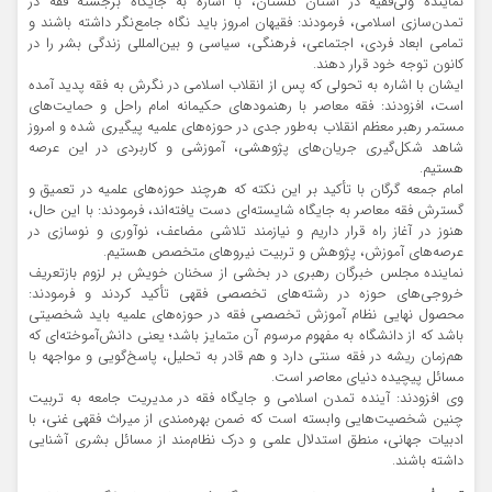
نماینده ولی‌فقیه در استان گلستان، با اشاره به جایگاه برجسته فقه در
تمدن‌سازی اسلامی، فرمودند: فقیهان امروز باید نگاه جامع‌نگر داشته باشند و
تمامی ابعاد فردی، اجتماعی، فرهنگی، سیاسی و بین‌المللی زندگی بشر را در
کانون توجه خود قرار دهند.
ایشان با اشاره به تحولی که پس از انقلاب اسلامی در نگرش به فقه پدید آمده
است، افزودند: فقه معاصر با رهنمودهای حکیمانه امام راحل و حمایت‌های
مستمر رهبر معظم انقلاب به‌طور جدی در حوزه‌های علمیه پیگیری شده و امروز
شاهد شکل‌گیری جریان‌های پژوهشی، آموزشی و کاربردی در این عرصه
هستیم.
امام جمعه گرگان با تأکید بر این نکته که هرچند حوزه‌های علمیه در تعمیق و
گسترش فقه معاصر به جایگاه شایسته‌ای دست یافته‌اند، فرمودند: با این حال،
هنوز در آغاز راه قرار داریم و نیازمند تلاشی مضاعف، نوآوری و نوسازی در
عرصه‌های آموزش، پژوهش و تربیت نیروهای متخصص هستیم.
نماینده مجلس خبرگان رهبری در بخشی از سخنان خویش بر لزوم بازتعریف
خروجی‌های حوزه در رشته‌های تخصصی فقهی تأکید کردند و فرمودند:
محصول نهایی نظام آموزش تخصصی فقه در حوزه‌های علمیه باید شخصیتی
باشد که از دانشگاه به مفهوم مرسوم آن متمایز باشد؛ یعنی دانش‌آموخته‌ای که
هم‌زمان ریشه در فقه سنتی دارد و هم قادر به تحلیل، پاسخ‌گویی و مواجهه با
مسائل پیچیده دنیای معاصر است.
وی افزودند: آینده تمدن اسلامی و جایگاه فقه در مدیریت جامعه به تربیت
چنین شخصیت‌هایی وابسته است که ضمن بهره‌مندی از میراث فقهی غنی، با
ادبیات جهانی، منطق استدلال علمی و درک نظام‌مند از مسائل بشری آشنایی
داشته باشند.