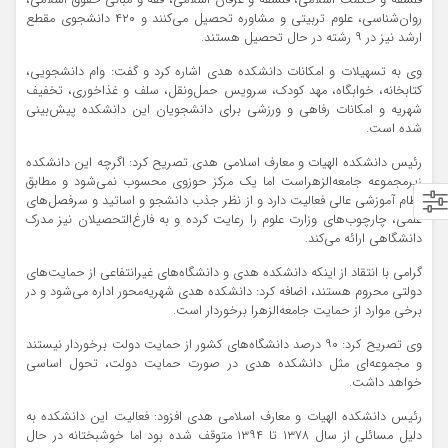
فلسفه و حکمت اسلامی، فلسفه و عرفان اسلامی، فقه و مبانی حقوق اسلامی،
روان‌شناسی، علوم تربیتی و مشاوره تحصیل می‌کنند و ۴۲۰ دانشجوی مقطع
ارشد نیز در ۹ رشته در حال تحصیل هستند.
وی به تسهیلات و امکانات دانشکده هدی اشاره کرد و گفت: وام دانشجویی،
کتابخانه، خوابگاه، مهد کودک، سرویس حمل‌ونقل، سلف و غذاخوری، تخفیف
شهریه و امکانات رفاهی و ورزشی برای دانشجویان این دانشکده پیش‌بینی
شده است.
رئیس دانشکده الهیات و معارف اسلامی هدی تصریح کرد: اگرچه این دانشکده
زیرمجموعه جامعه‌الزهراست اما یک مرکز حوزوی محسوب نمی‌شود و مطابق
نظام آموزشی عالی فعالیت دارد و از نظر جذب دانشجو و اساتید و سرفصل‌های
علمی، چارچوب‌های وزارت علوم را رعایت کرده و به فارغ‌التحصیلان نیز مدرک
دانشگاهی ارائه می‌کند.
گرامی با انتقاد از اینکه دانشکده هدی و دانشگاه‌های غیرانتفاعی از حمایت‌های
دولتی محروم هستند، اضافه کرد: دانشکده هدی شهریه‌محور اداره می‌شود و در
برخی موارد از حمایت جامعه‌الزهرا برخوردار است.
وی تصریح کرد: ۹۰ درصد دانشگاه‌های کشور از حمایت دولت برخوردار نیستند
و مجموعه‌ای مثل دانشکده هدی در صورت حمایت دولت، تحول اساسی
خواهد داشت.
رئیس دانشکده الهیات و معارف اسلامی هدی افزود: فعالیت این دانشکده به
دلیل مسائلی از سال ۱۳۷۸ تا ۱۳۹۴ متوقف شده بود اما خوشبختانه در حال