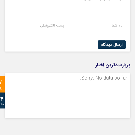
نام شما
پست الکترونیکی
ارسال دیدگاه
پربازدیدترین اخبار
Sorry. No data so far.
7
رو
24
ساع