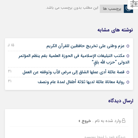
این مطلب بدون برچسب می باشد.
برچسب ها
نوشته های مشابه
15 اردیبهشت 1404
عزم وطني على تخريج حافظين للقرآن الكريم
مكتب التبليغات الإسلامية في الحوزة العلمية بقم ينظم المؤتمر
05 آبان 1403
الدولي “حزب الله باقٍ”
21 فروردین 1403
قصة عائلة أدى عملها الشاق إلى مرض الأب وتوقفه عن العمل
21 فروردین 1403
رواية معاناة عائلة لديها ثلاثة أطفال لمدة عام ونصف
ارسال دیدگاه
وارد شده به نام
.
خروج »
دیدگاه خود را اینجا بنویسید