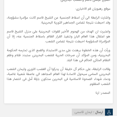
الشيخ عيسي قاسم والشعب البحريني.
موقع رهبویان قم الاخباری:
واشارت الرابطة الى أن اسقاط الجنسية عن الشيخ قاسم كانت مؤامرة مشؤومة،
وقد احبطت نتيجة تضامن الجماهير الثورية البحرينية.
واعتبرت ان الهدف من الهجوم الأخير للقوات البحرينية علي منزل الشيخ قاسم
هو اعتقال هذا العالم البارز وتنفيذ القرار الظالم باسقاط الجنسية عنه، إلا أن
المؤامراة المشؤومة احبطت نتيجة تضامن الشعب.
ورأت أن هذه الخطوة برهنت على مدى الاستبداد والقمع الذى تمارسه الحكومة
البحرينية، ومن المؤكد أن صرخات الحرية للشعب البحريني ستبدد ظلام وظلم
النظام الملكي الحاكم في هذا البلد.
وقالت الرابطة، علي حكام آل خليفة أن يدركوا أن الغضب الثوري وايمان الشعب
البحريني السامي سيحول الاساءة لهذا العالم المجاهد الى عاصفة شعبية غاضبة،
ودماء شهداء الصحوة الاسلامية في البحرين ستكون بارقة أمل في انتصار هذا
الشعب المظلوم.
المصدر: ارنا
ارسال :
ایمان قاسمی