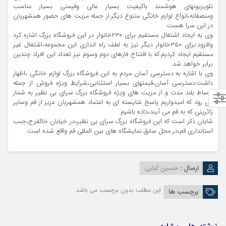
تلویزیونهای هوشمند باکیفیت بسیار عالی وقیمتی بسیار مناسب
ومنصفانه،انواع لوازم خانگی متنوع دیگر.از جمله مزیت های حضور همشهریان
در این سرا هست.
وی به ایجاد اشتغال مستقیم برای ۲۳۰خانوار در این فروشگاه بزرگ اشاره کرد
وافزود:برای ۳۵۰خانوار دیگر نیز به لطف راه اندازی این مجموعه،اشتغال غیر
مستقیم ایجاد کردیم.که با افتتاح فازهای دوم وسوم نیز تعداد این افراد چندین
برابر خواهد شد.
وی با اشاره به دسترسی آسان مردم به این فروشگاه بزرگ لوازم خانگی ،اظهار
داشت:دسترسی آسان،قیمتهای بسیار استثنایی،شرایط ویژه فروش از جمله
اقساط بلند مدت و..از مزیت های ویژه فروشگاه بزرگ سرای بی نظیر به شمار
می رود که امیدواریم پاسخ شایسته ای به اعتماد همشهریان عزیز از قم وسایر
زائرینی که به قم می آیند،داده باشیم.
شایان ذکر است که این فروشگاه بزرگ سرای بی نظیر،در خیابان خاکفرج،جنب
استانداری قم،در محل سابق نمایشگاه های بین المللی قم واقع شده است.
ارسال :
حسین کبابی
این مطلب بدون برچسب می باشد.
برچسب ها