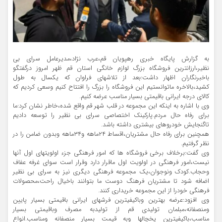
به گزارش پایگاه خبری رهپویان قم،عرب نژاد،مدیرعامل سرای بی
نظیر،ارزانترین فروشگاه بزرگ لوازم خانگی استان قم ظهر امروز درگفتگو
باخبرنگاران اظهار داشت:بعد از تلاشهای فراوان که یکسال به طول
کشید،بالاخره ماتوانستیم این فروشگاه را بزرگ را افتتاح کنیم وسعی کردیم که
کالای درجه ایرانی باقیمتی بسیار مناسب عرضه کنیم.
وی با اشاره به اینکه این مجموعه در قلب شهر قم واقع شده،خاطر نشان کرد:ما
برای رفاه حال مردم.پارکینک اختصاصی سرای بی نظیر را توسعه دادیم
تاگنجایش خودروهای بیشتری داشته باشد.
همچنین برای رفاه حال مشتریان،اقساط ۲۴ماهه و۳۴ماهه وبدون ضامن را در
نظر گرفتیم.
وی گفت:برخلاف برخی فروشگاه ها که امور فرهنگی جزء اولویتهای اول آنها
نیست،امور فرهنگی در اولویت اول ماقرار دارد وقرار است سوای غرفه عفاف
وحجاب.کودک ونوجوان،یک مجموعه فرهنگی دیگری نیز به سرای بی نظیر
اضافه شود تا مشتریان فرهنگ دوست ما بتوانند باخیال راحت،محصولات
فرهنگی خودرا از این مجموعه خریداری کنند.
وی افزود:عرضه بهترین وباکیفیترین فرشهای ایرانی باقیمتی بسیار پایین
ومنصفانه،مبلمان تولیدی قم از تولیدبه مصرف وباقیمتی بسیار
مناسب،باکیفیترین یخچالها وبه قیمت بسیار منصفانه ومناسب.انواع