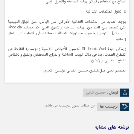
العلاج مع انخفاض تواتر الهبات الساخنة والتعرق الليلي.
5- تناول المكملات الغذائية
يوجد العديد من المكملات الغذائية لأعراض سن اليأس، مثل أوراق الميرمية
التي تساعد على الحد من الهبات الساخنة والتعرق الليلي. كما يساعد Rhodiola
على تقليل التوتر وتحسين مستويات الطاقة للمساعدة في التغلب على القلق
والتعب.
ويمكن لنبتة St John’s Wort تحسين الأعراض النفسية والجسدية الناتجة عن
انقطاع الطمث، بما في ذلك الهبات الساخنة والمزاج المنخفض والقلق وانخفاض
الدافع الجنسي والإرهاق.
المصدر: ديلي ميل،تنقیح:حسین الکبابی ،رئیس التحریر
ارسال :
حسین کبابی
این مطلب بدون برچسب می باشد.
برچسب ها
نوشته های مشابه