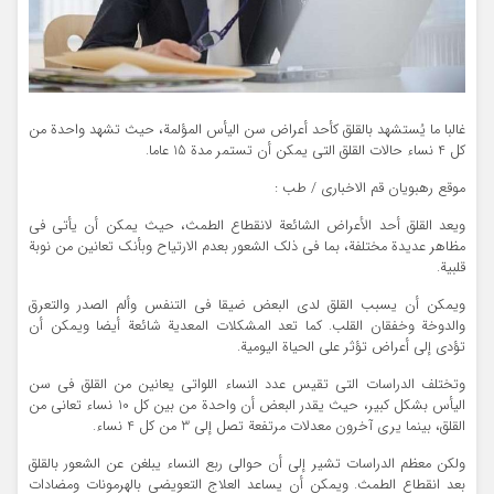
غالبا ما يُستشهد بالقلق كأحد أعراض سن اليأس المؤلمة، حيث تشهد واحدة من
كل 4 نساء حالات القلق التي يمكن أن تستمر مدة 15 عاما.
موقع رهبویان قم الاخباری / طب :
ويعد القلق أحد الأعراض الشائعة لانقطاع الطمث، حيث يمكن أن يأتي في
مظاهر عديدة مختلفة، بما في ذلك الشعور بعدم الارتياح وبأنك تعانين من نوبة
قلبية.
ويمكن أن يسبب القلق لدى البعض ضيقا في التنفس وألم الصدر والتعرق
والدوخة وخفقان القلب. كما تعد المشكلات المعدية شائعة أيضا ويمكن أن
تؤدي إلى أعراض تؤثر على الحياة اليومية.
وتختلف الدراسات التي تقيس عدد النساء اللواتي يعانين من القلق في سن
اليأس بشكل كبير، حيث يقدر البعض أن واحدة من بين كل 10 نساء تعاني من
القلق، بينما يرى آخرون معدلات مرتفعة تصل إلى 3 من كل 4 نساء.
ولكن معظم الدراسات تشير إلى أن حوالي ربع النساء يبلغن عن الشعور بالقلق
بعد انقطاع الطمث. ويمكن أن يساعد العلاج التعويضي بالهرمونات ومضادات