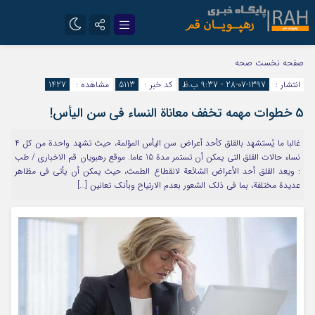
تلگرام
سروش
صفحه نخست
صحه
انتشار :
1397-07-28 - 9:37 ب.ظ
کد خبر :
5113
مشاهده :
1427
ایتا
5 خطوات مهمه تخفف معاناة النساء في سن اليأس!
غالبا ما يُستشهد بالقلق كأحد أعراض سن اليأس المؤلمة، حيث تشهد واحدة من كل 4
نساء حالات القلق التي يمكن أن تستمر مدة 15 عاما. موقع رهبویان قم الاخباری / طب
: ويعد القلق أحد الأعراض الشائعة لانقطاع الطمث، حيث يمكن أن يأتي في مظاهر
عديدة مختلفة، بما في ذلك الشعور بعدم الارتياح وبأنك تعانين […]