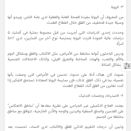
3- اليوغا
من المعروف أن اليوغا مفيدة للصحة العامة والعقلية لدى عامة الناس. ويبدو أنها
وسيلة جيدة للتخفيف من القلق خلال انقطاع الطمث.
وحددت إحدى الدراسات التي أجريت من قبل مجموعة بحثية في ألمانيا، 5
دراسات عالية الجودة قارنت اليوغا بممارسة نوع آخر من التمارين، لدى 582
امرأة.
ودرس الباحثون أنواعا مختلفة من الأعراض، مثل الاكتئاب والقلق ومشاكل النوم
والألم والتعب، والهبات الساخنة والتعرق الليلي، وكذلك الاختلالات الجنسية
ومشاكل المثانة.
عموما، كان هناك أدلة على حدوث تحسن في الأعراض التي وصفت بأنها
نفسية، بما في ذلك القلق. لذلك، فإن ممارسة اليوغا المعتادة تستحق التفكير إذا
كنت تعانين من القلق أثناء انقطاع الطمث.
4- الاسترخاء وجلسات التدليك
يعتمد العلاج التكميلي غير الجراحي على نظرية مفادها أن “مناطق الانعكاس”
على القدمين والساق السفلية واليدين والوجه والأذن الخارجية، تتوافق مع مناطق
مختلفة من الجسم.
وتبين أن درجات التقييم الذاتي للقلق والاكتئاب لدى النساء، تحسنت بعد