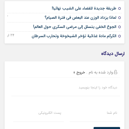
21 اسفند 1403
طريقة جديدة للقضاء على الشيب نهائيا!
13 اسفند 1403
لماذا يزداد الوزن عند البعض في فترة الصيام؟
10 بهمن 1403
الجوع الخفي يتسلل إلى مرضى السكري حول العالم!
24 اردیبهشت 1403
الکرکم مادة غذائية تؤخر الشيخوخة وتحارب السرطان
ارسال دیدگاه
وارد شده به نام
.
خروج »
دیدگاه خود را اینجا بنویسید
نام شما
پست الکترونیکی