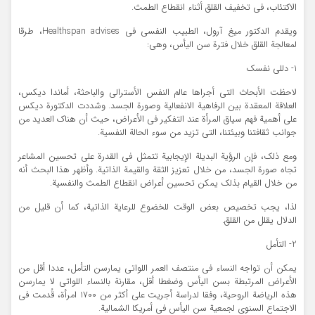
الاكتئاب، في تخفيف القلق أثناء انقطاع الطمث.
ويقدم الدكتور ميغ آرول، الطبيب النفسي في Healthspan advises، طرقا
لمعالجة القلق خلال فترة سن اليأس، وهي:
1- دللي نفسك
لاحظت الأبحاث التي أجراها عالم النفس الأسترالي والباحثة، أماندا ديكس،
العلاقة المعقدة بين الرفاهية الانفعالية وصورة الجسد. وشددت الدكتورة ديكس
على أهمية فهم سياق المرأة عند التفكير في الأعراض، حيث أن هناك العديد من
جوانب ثقافتنا وبيئتنا، التي تزيد من سوء الحالة النفسية.
ومع ذلك، فإن الرؤية البديلة الإيجابية تتمثل في القدرة على تحسين المشاعر
تجاه صورة الجسد، من خلال تعزيز الثقة والقيمة الذاتية. وأظهر هذا البحث أنه
من خلال القيام بذلك يمكن تحسين أعراض انقطاع الطمث والنفسية.
لذا، يجب تخصيص بعض الوقت للخضوع للرعاية الذاتية، كما أن قليل من
الدلال يقلل من القلق.
2- التأمل
يمكن أن تواجه النساء في منتصف العمر اللواتي يمارسن التأمل، عددا أقل من
الأعراض المرتبطة بسن اليأس وضغطا أقل، مقارنة بالنساء اللواتي لا يمارسن
هذه الرياضة الروحية، وفقا لدراسة أجريت على أكثر من 1700 امرأة، قُدمت في
الاجتماع السنوي لجمعية سن اليأس في أمريكا الشمالية.