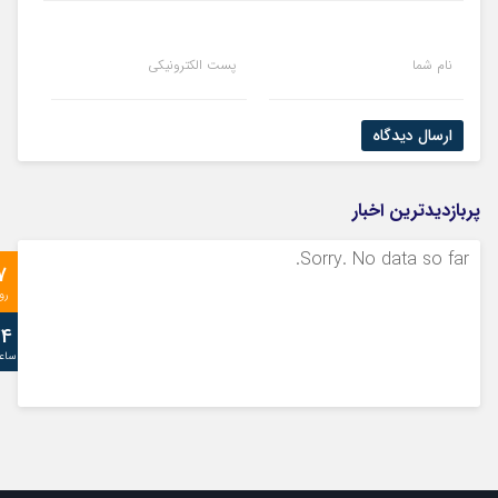
نام شما
پست الکترونیکی
ارسال دیدگاه
پربازدیدترین اخبار
Sorry. No data so far.
7
رو
24
ساع