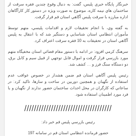
خبرنگار پايگاه خبري پليس، گفت: به دنبال وقوع چندين فقره سرقت از
ساختمان هاي نيمه کاره، موضوع به صورت ويژه در دستور کار کارآگاهان
اداره مبارزه با سرقت پليس آگاهي استان قم قرار گرفت.
به گفته وي، با انجام تحقيقات لازم و اقدامات پليسي، متهم توسط
مأموران انتظامي استان شناسايي و دستگير شد که با انتقال به پليس
آگاهي استان در تحقيقات به 10 فقره سرقت اعتراف کرد.
سرهنگ کرمي افزود: در ادامه با دستور مقام قضائي استان مخفيگاه متهم
مورد بازرسي قرار گرفت و اموال قابل توجهي از قبيل سيم و کابل برق،
دو دستگاه سنگ فرز و … کشف شد.
رئيس پليس آگاهي استان قم ضمن هشدار در خصوص عواقب عدم
استفاده از نگهبان و همچنين دوربين در ساخت و سازها، تاکيد کرد: در
ساعاتي که کارگران در محل احداث ساختمان حضور ندارند از نگهبان و يا
فرد مورد اطمينان استفاده شود.
////////////////////////////////////
رئيس بازرسي پليس قم خبر داد
:
حضور فرمانده انتظامي استان قم در سامانه 197