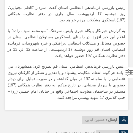
رئيس بازرسي فرماندهي انتظامي استان گفت: سردار
”
کاظم مجتبايي”،
روز دوشنبه 17 ارديبهشت سال جاري در دفتر نظارت همگاني
(197)
پاسخگوي مشكلات مردم خواهد بود
.
به گزارش خبرنگار پايگاه خبري پليس، سرهنگ “سيدمحمد سيف زاده” با
اعلام اين خبر افزود: در راستاي پاسخگويي مسئولان انتظامي استان در
خصوص مسائل و مشکلات انتظامي ،ترافيکي و غيره شهروندان، فرمانده
انتظامي استان قم روز دوشنبه 17 ارديبهشت، از ساعت 12 الي 13 در
دفتر نظارت همگاني 197 حضور خواهد يافت.
رئيس بازرسي فرماندهي انتظامي استان قم تصريح کرد: همشهريان مي
توانند هر گونه انتقاد، شكايت، پيشنهاد و يا تقدير و تشكر از كاركنان نيروي
انتظامي را با سامانه 197 در ميان گذاشته و در صورت تمايل براي ديدار
حضوري با سردار مجتبايي، در تاريخ مذكور به دفتر نظارت همگاني (197)
مستقر در ساختمان معاونت اجتماعي واقع در خيابان امام خميني (ره) –
جنب کلانتري 17 شهيد بهشتي مراجعه کنند.
ارسال :
حسین کبابی
این مطلب بدون برچسب می باشد.