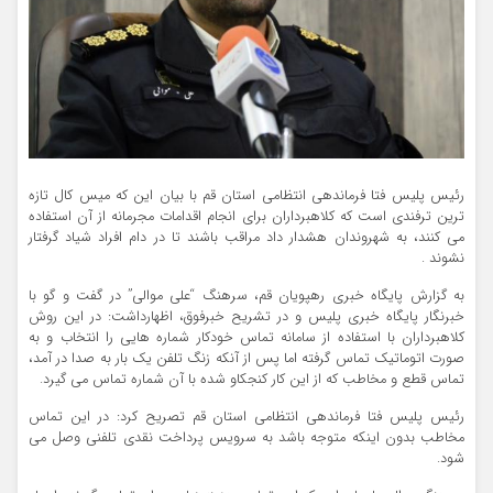
رئيس پليس فتا فرماندهي انتظامي استان قم با بیان این که ميس کال تازه
ترين ترفندي است که کلاهبرداران براي انجام اقدامات مجرمانه از آن استفاده
مي کنند، به شهروندان هشدار داد مراقب باشند تا در دام افراد شياد گرفتار
نشوند .
به گزارش پایگاه خبری رهپویان قم، سرهنگ “علي موالي” در گفت و گو با
خبرنگار پایگاه خبری پلیس و در تشریح خبرفوق، اظهارداشت: در اين روش
کلاهبرداران با استفاده از سامانه تماس خودکار شماره هايي را انتخاب و به
صورت اتوماتيک تماس گرفته اما پس از آنکه زنگ تلفن يک بار به صدا در آمد،
تماس قطع و مخاطب که از اين کار کنجکاو شده با آن شماره تماس مي گيرد.
رئيس پليس فتا فرماندهي انتظامي استان قم تصریح کرد: در این تماس
مخاطب بدون اينکه متوجه باشد به سرويس پرداخت نقدي تلفني وصل مي
شود.