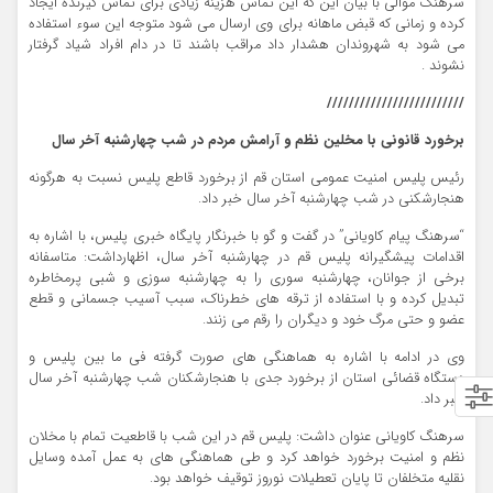
سرهنگ موالی با بیان این که این تماس هزينه زيادي براي تماس گيرنده ايجاد
کرده و زماني که قبض ماهانه براي وي ارسال مي شود متوجه اين سوء استفاده
مي شود به شهروندان هشدار داد مراقب باشند تا در دام افراد شياد گرفتار
نشوند .
/////////////////////////
برخورد قانونی با مخلین نظم و آرامش مردم در شب چهارشنبه آخر سال
رئیس پلیس امنیت عمومی استان قم از برخورد قاطع پلیس نسبت به هرگونه
هنجارشکنی در شب چهارشنبه آخر سال خبر داد.
“سرهنگ پیام کاویانی” در گفت و گو با خبرنگار پایگاه خبری پلیس، با اشاره به
اقدامات پیشگیرانه پلیس قم در چهارشنبه آخر سال، اظهارداشت: متاسفانه
برخی از جوانان، چهارشنبه سوری را به چهارشنبه سوزی و شبی پرمخاطره
تبدیل کرده و با استفاده از ترقه های خطرناک، سبب آسیب جسمانی و قطع
عضو و حتی مرگ خود و دیگران را رقم می زنند.
وی در ادامه با اشاره به هماهنگی های صورت گرفته فی ما بین پلیس و
دستگاه قضائی استان از برخورد جدی با هنجارشکنان شب چهارشنبه آخر سال
خبر داد.
سرهنگ کاویانی عنوان داشت: پلیس قم در این شب با قاطعیت تمام با مخلان
نظم و امنیت برخورد خواهد کرد و طی هماهنگی های به عمل آمده وسایل
نقلیه متخلفان تا پایان تعطیلات نوروز توقیف خواهد بود.