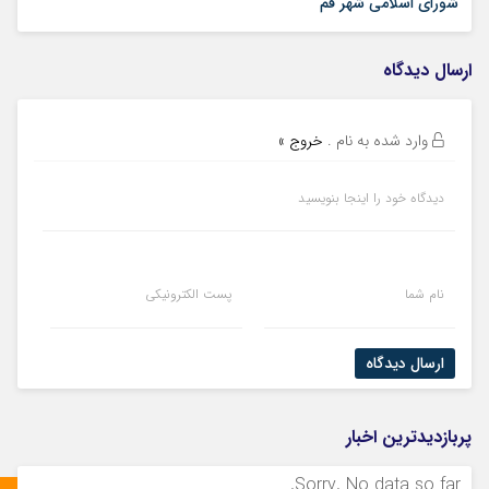
02 تیر 1405
شورای اسلامی شهر قم
ارسال دیدگاه
وارد شده به نام
.
خروج »
دیدگاه خود را اینجا بنویسید
نام شما
پست الکترونیکی
ارسال دیدگاه
پربازدیدترین اخبار
Sorry. No data so far.