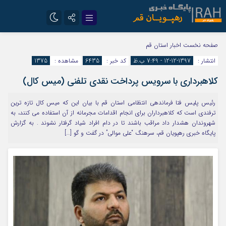
تلگرام
سروش
صفحه نخست
اخبار استان قم
انتشار :
1397-12-12 - 7:49 ب.ظ
کد خبر :
6435
مشاهده :
1375
ایتا
کلاهبرداري با سرويس پرداخت نقدي تلفني (ميس کال)
رئيس پليس فتا فرماندهي انتظامي استان قم با بیان این که ميس کال تازه ترين
ترفندي است که کلاهبرداران براي انجام اقدامات مجرمانه از آن استفاده مي کنند، به
شهروندان هشدار داد مراقب باشند تا در دام افراد شياد گرفتار نشوند . به گزارش
پایگاه خبری رهپویان قم، سرهنگ “علي موالي” در گفت و گو […]