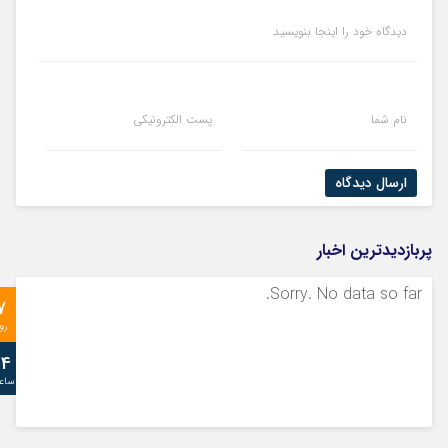
دیدگاه خود را اینجا بنویسید
نام شما
پست الکترونیکی
ارسال دیدگاه
پربازدیدترین اخبار
Sorry. No data so far.
7
رو
24
ساع