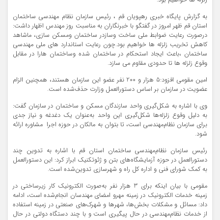
زلزله ها خواهیم بود.
به گزارش پایگاه خبری رهپویان قم ، رئیس سازمان نظام مهندسی ساختمان
استان قم ظهر امروز در گفتگو با خبرنگاران به مناسبت روز مهندس اظهار داشت:
درصورت رعایت ضوابط ملی ساخت وسازدر ساختمان ومسکن سازی، ماشاهد
کاهش تخریب زلزله ها خواهیم بود.چون رعایت استاندارد های ملی مهندسی
ساختمان ،باعث ایجاد استحکام در ساختمان شده وساختمان هارا در مقابل
وقوع زلزله ها تا حدودی مقاوم می سازد.
امین مقومی افزود:5 هزار و 200 نفر عضو این سازمان هستند، همچنین الزام
عضویت در سازمان بر اساس دستورالعمل وزارت حذف‌شده است.
وی با اشاره به شکل‌گیری واحد سازندگان مسکن و ساختمان در سازمان گفت:
به دلیل وقوع زلزله‌ها شکل‌گیری این واحد به‌عنوان یک دغدغه و نیاز جدی
برای سازمان نظام‌مهندسی است، تا بتوان به مالکان در حوزه اجرا مشاوره ارائه
شود.
رئیس سازمان نظام‌مهندسی ساختمان استان قم با اشاره به تدوین چند
دستورالعمل در حوزه آزمایشگاه‌های بتن و ژئوتکنیک ابراز کرد: این دستورالعمل
به کمک شورای فنی و اداره کل راه و شهرسازی تدوین‌شده است.
مقومی با بیان اینکه برای 3 هزار نفر به‌صورت الکترونیک کار زیرساختی در
زمینه خدمات الکترونیک در زمینه مهرو امضای مهندسان انجام‌شده است، ادامه
داد: مسائل و مشکلات بخش‌ها، شهرها و شهرک‌های صنعتی در زمینه استفاده
از خدمات نظام‌مهندسی در حال پیگیری است و با چند دستگاه دولتی در حال