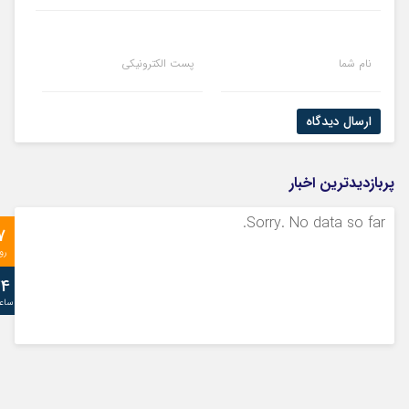
نام شما
پست الکترونیکی
ارسال دیدگاه
پربازدیدترین اخبار
Sorry. No data so far.
7
رو
24
ساع