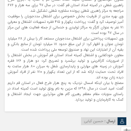
راهبری شغلی در کمیته امداد استان قم گفت: در سال ۹۷ برای سه هزار و ۶۷۶
مراجعه به مرکز راهبری شغلی پرونده مشاوره شغلی تشکیل شد.
وی بهره مندی از ظرفیت بخش خصوصی برای اشتغال مددجویان را موفقیت
آمیز توصیف کرد و گفت: پرداخت یکهزار و ۴۱۵ فقره تسهیلات اشتغال و معرفی
۷۱ نفر به عنوان کارگر به مراکز تولیدی و خدماتی از جمله فعالیت های این مرکز
در سال ۹۷ بوده است.
وی تسهیلات پرداختی برای اشتغال مددجویان مستعد کار را بیش از ۲۸ میلیارد
تومان عنوان و اظهار کرد: از این مبلغ حدود ۱۸ میلیارد تومان از منابع بانکی و
بقیه آن از اعتبارات این نهاد و صندوق توسعه ملی پرداخت شده است.
معاون خودکفایی و اشتغال کمیته امداد استان قم آموزش در بخش اشتغال را
از ضروریات کارآفرینی و تولید برشمرد و تصریح کرد: دو هزار و ۱۲۶ فقره
آموزش در زمینه های مهارتی و پایدارسازی شغل به میزان ۸۰ هزار ساعت به
افراد تحت حمایت ارائه شد که از این تعداد یکهزار و ۷۱۰ نفر از افراد آموزش
دیده زنان بوده اند.
مصلح با بیان اینکه امسال نزدیک به پنج هزار طرح فعال در استان قم داریم
گفت: امید است در سال ۱۳۹۸ که مزین به نام رونق تولید است کمیته امداد در
راستای منویات مقام معظم رهبری گام های موثرتری جهت ایجاد اشتغال و
کمک به کارفرمایان و تولید بردارد.
ارسال :
حسین کبابی