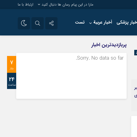
مارا در این پیام رسان ها دنبال کنید
ارتباط با ما
خبار پزشکی
أخبار عربية
تست
تلگرام
پربازدیدترین اخبار
سروش
Sorry. No data so far.
7
ایتا
روز
24
ساعت
بر
ی