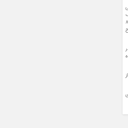
ی
ف
ین تکلیف نهایی اراضی و املاک آستانه که بیش از ۸۰
مطرح
ر
ه
ز
ی