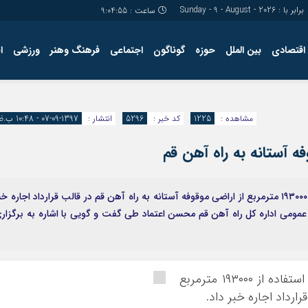
برابر با : Sunday - 9 - August - 2026
ساعت :
9:04:55
اقتصادی
بین الملل
حوزه
گوناگون
اجتماعی
فرهنگ وهنر
ورزشی
ا
مشاهده :
1225
کد خبر :
5296
انتشار :
1397-09-07 - 10:48 ب.ظ
مدیر کل راه آهن قم از واگذاری اختیار قانونی استفاده از ۱۹۳۰۰۰ مترمربع از اراضی موقوفه آستانه به راه آهن قم در قالب قرارداد اجاره خ
ط عمومی اداره کل راه آهن قم محسن اعتماد طی گفت و گویی با اشاره به برگزار
مدیر کل راه آهن قم از واگذاری اختیار قانونی استفاده از ۱۹۳۰۰۰ مترمربع
رارداد اجاره خبر داد.