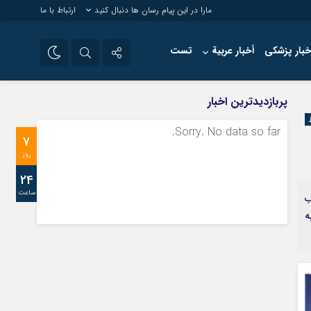
مارا در این پیام رسان ها دنبال کنید
ارتباط با ما
خبار پزشکی
أخبار عربية
تست
تلگرام
پربازدیدترین اخبار
سروش
Sorry. No data so far.
7
ایتا
روز
24
ساعت
ب
ه