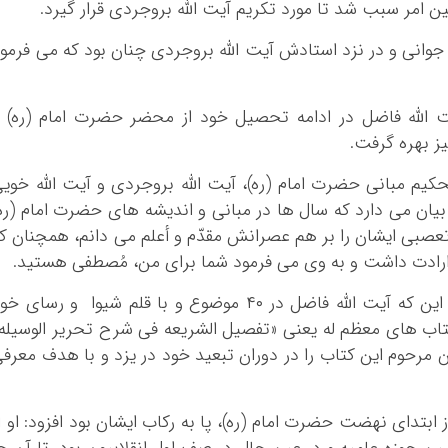
 امر سبب شد تا مورد تکریم آیت الله بروجردی قرار گیرد.
 جوانی و در نزد استادش آیت الله بروجردی چنان بود که می فرمو
یت الله فاضل در ادامه تحصیل خود از محضر حضرت امام (ره) 
ز بهره گرفت.
یم مبانی حضرت امام (ره)، آیت الله بروجردی و آیت الله خوی
 بیان می دارد که سال ها در مبانی و اندیشه های حضرت امام (ره
ی ایشان را بر هم عصرانش مقدّم و أعلم می دانم، همچنان ک
ارادت داشت و به وی می فرمود شما برای من، مُصطفی هستید.
رئیس جامعه مدرسین حوزه علمیه قم با بیان این که آیت الله فاضل در ۴۰ موضوع و با قلم شیوا و رسای 
تاب های معظم له یعنی «تفصیل الشریعه فی شرح تحریر الوسیله
 مرحوم این کتاب را در دوران تبعید خود در یزد و با هدف معرف
ز ابتدای نهضت حضرت امام (ره)، پا به رکاب ایشان بود افزود: او ا