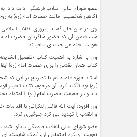
عضو شورای عالی انقلاب فرهنگی ادامه داد: به
آگاهیِ شخصیتی مانند حضرت امام (ره) به روحی
وی در عین حال گفت: پیروزی انقلاب اسلامی 
شد، ضمن آن که حضور شاگردان حضرت امام (ره
هویت اجتماعی جدیدی بیافریند.
وی با اشاره به اهمیت کتاب «تفصیل
الشریعه
کتاب همان نقشی را برای حضرت امام (ره) ایفا
استاد حوزه علمیه قم با تصریح بر این که 
(ره) بود تأکید کرد: آن مرحوم، کتاب تحریر ال
داد و در حقیقت حضرت امام (ره) را امتداد بخش
وی افزود: آیت الله فاضل لنکرانی با اقدامات خ
و انقلاب را تهدید می کرد جلوگیری کرد.
عضو شورای عالی انقلاب فرهنگی یادآور شد: ب
تقویت رویکرد اجتماعی آن، کمک شایسته ای د