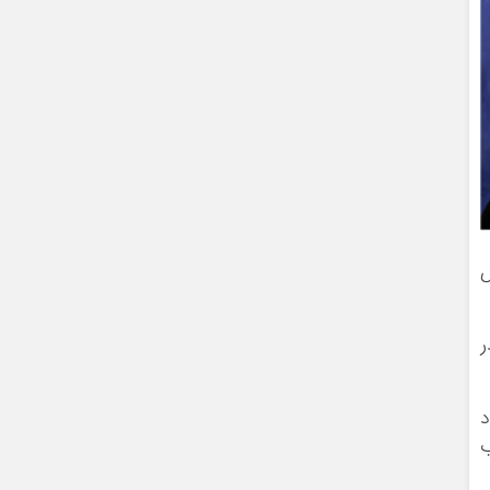
ص
ر
د
ب