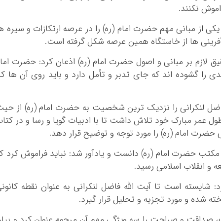
اموش نکنند.
 از مبانی مهم حضرت امام (ره) را در عرصه ارتکازات و سیره ه
فرینی ها از خاستگاه همین عرصه شکل گرفته است.
ق لازم بر مبانی و اصول حضرت امام (ره) اذعان کرد: حضرت اما
ی را گشوده اند که جای تدبر و تأمل دارد و باید روی آن ها کا
فاضل لنکرانی را نزدیک ترین شخصیت به حضرت امام (ره) از حی
ول عمر مبارک خود تلاش داشت تا با ادبیات گویا و رسا و در کتا
ضرت امام (ره) را مورد توجه و توضیح قرار دهد.
مکتب حضرت امام (ره) دانست و یادآور شد: نباید فراموش کرد ک
ه و انقلاب اسلامی رسید.
یسته است تا آیت الله فاضل لنکرانی به عنوان نقطه کانون
ته شده و مورد تجزیه و تحلیل قرار گیرد.
، صداقت و صراحت را سه ویژگی مهم آن مرحوم عنوان کرد و بیا