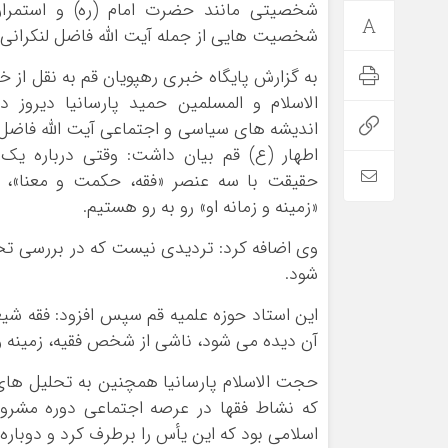
شخصیتی مانند حضرت امام (ره) و استمرار
شخصیت هایی از جمله آیت الله فاضل لنکرانی 
به گزارش پایگاه خبری رهپویان قم به نقل از 
الاسلام و المسلمین حمید
پارسانیا
دیروز د
اندیشه های سیاسی و اجتماعی آیت الله فاضل ل
اطهار (ع) قم بیان داشت: وقتی درباره یک
حقیقت با سه عنصر «فقه، حکمت و معنا»،
«زمینه و زمانه او» رو به رو هستیم.
وی اضافه کرد: تردیدی نیست که در بررسی ت
شود.
این استاد حوزه علمیه قم سپس افزود: فقه شیع
آن دیده می شود، ناشی از شخص فقیه، زمینه و
حجت الاسلام
پارسانیا
همچنین به تحلیل های 
که نشاط فقها در عرصه اجتماعی دوره مشروط
اسلامی بود که این یأس را برطرف کرد و دوبار