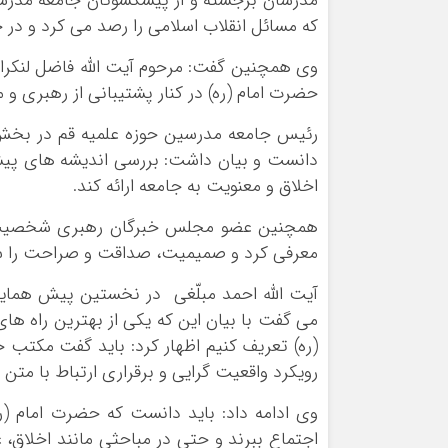
مدرّسان برجسته و از پیشکسوتان جامعه مدرسین
که مسائل انقلاب اسلامی را رصد می کرد و در 
وی همچنین گفت: مرحوم آیت الله فاضل لنکران
حضرت امام (ره) در کنار پشتیبانی از رهبری و م
رئیس جامعه مدرسین حوزه علمیه قم در بخش د
دانست و بیان داشت: بررسی اندیشه های پیشکس
اخلاق و معنویت به جامعه ارائه کند.
همچنین عضو مجلس خبرگان رهبری شخصیت آی
معرفی کرد و صمیمیت، صداقت و صراحت را س
آیت الله احمد مبلّغی در نخستین پیش همای
می گفت با بیان این که یکی از بهترین راه 
(ره) تعریف کنیم اظهار کرد: باید گفت مکتب
رویکرد واقعیت گرایی و برقراری ارتباط با متن
وی ادامه داد: باید دانست که حضرت امام (ر
اجتماع ببرند و حتی در مباحثی مانند اخلاق، ع