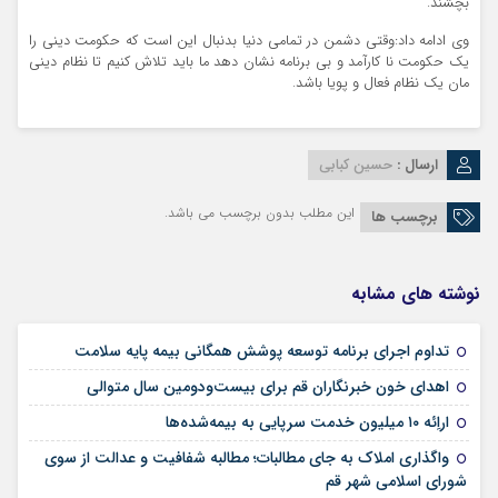
بچشند.
وی ادامه داد:وقتی دشمن در تمامی دنیا بدنبال این است که حکومت دینی را
یک حکومت نا کارآمد و بی برنامه نشان دهد ما باید تلاش کنیم تا نظام دینی
مان یک نظام فعال و پویا باشد.
ارسال :
حسین کبابی
این مطلب بدون برچسب می باشد.
برچسب ها
نوشته های مشابه
09 مرداد 1405
تداوم اجرای برنامه توسعه پوشش همگانی بیمه پایه سلامت
09 مرداد 1405
اهدای خون خبرنگاران قم برای بیست‌ودومین سال متوالی
24 تیر 1405
اراِئه ۱۰ میلیون خدمت سرپایی به بیمه‌شده‌ها
واگذاری املاک به جای مطالبات؛ مطالبه شفافیت و عدالت از سوی
02 تیر 1405
شورای اسلامی شهر قم