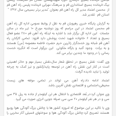
عباسی فرمانده بسیج کارمندی حوزه شهیدبهشتی استان قم ،سرهنگ زینعلی
بیگ فرمانده بسیج استانداری قم و سرهنگ مهرابی فرمانده پلیس راه آهن قم
از محسن اعتماد مدیر کل راه آهن قم بعنوان “مدیر برتر بسیجی سال 1397 ”
استان قم تقدیر شد.
به گزارش پایگاه خبری رهپویان قم به نقل از روابط عمومی اداره کل راه آهن
قم محسن اعتماد در این مراسم که روز دوشنبه مورخ 10 تیر ماه در سالن
جلسات این اداره کل برگزار شد با اشاره به اینکه راه آهن قم 280 عضو فعال
بسیج و تعداد 6 خانواده شهید تحت پوشش دارد افزود: تمامی کارکنان راه
آهن قم شبانه روز خدمتگزار زائرین حرم حضرت فاطمه معصومه (س) هستند
و به برکت وجود گنبد و بارگاه ملکوتی این بزرگوار است که انگیزه خدمت
رسانی را در وجود ما چندین برابر می کند.
وی گفت: نقش بسیج در تحقق شعار سال،نقش بسیار مهم و حائز اهمیتی
است در کنار این نقش راه آهن در توسعه پایدارکشور و نیز کمک به چرخه
تولید را نباید نادیده گرفت.
اعتماد ادامه داد:راه آهن می تواند در تمامی مولفه های زیست
محیطی،اجتماعی و اقتصادی نقش آفرین باشد.
وی عنوان کرد:در بُعد اقتصادی با انتقال هر تن کیلومتر از جاده به ریل 35 سی
سی و در هر نفر کیلومتر 20 سی سی صرفه جویی انرژی صورت می گیرد .
وی با تاکید بر این موضوع که امروزه کشور ها با چالش بزرگ آلودگی هوا روبرو
هستند تصریح کرد:چالش بزرگ آلودگی هوا و سوختهای فسیلی آثار مخربی را