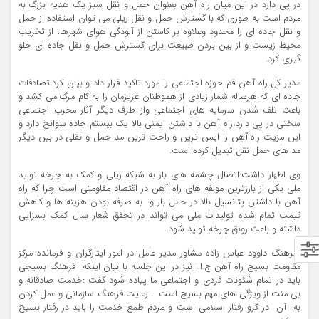
در پی دارد در این میان راه آهن بعنوان حمل و نقل سبز یک هدیه بزرگ به
مردم است به طوری كه با گسترش حمل و نقل ریلی می توان استفاده از حمل
و نقل جاده ای را محدود وعلاوه بر كاستن از آلودگی هوای شهرها، از تخریب
محیط زیست و از بین بردن طبیعت برای گسترش حمل و نقل جاده ای جلو
گیری کرد.
مدیر کل راه آهن قم حوزه اجتماعی را مورد تاکید قرار داد و بیان کرد:تصادفات
جاده ای که هرساله شمار زیادی از هموطنان عزیزمان را به کام مرگ می کشد و
باعث تلف شدن سرمایه های اجتماعی واز طرف دیگر آثار مخرب اجتماعی
سختی در پی دارد،راه آهن با داشتن ایمنی بالا یک بیستم جاده سوانح دارد و
این مزیت راه آهن را ایمن ترین و راحت ترین مد حمل و نقلی در بین دیگر
مد های حمل نقل تبدیل کرده است.
وی اظهار داشت:اتصال چشمه های بار به شبکه ریلی و کمک به چرخه تولید
ملی یکی از بارزترین مولفه های راه آهن در اقتصاد مقاومتی است چرا که راه
آهن با داشتن پتانسیل بالا در حمل بار و به صرفه بودن هزینه ها و کاهش
قیمت تمام شده تولیدات ملی می تواند در تحقق شعار سال کمک بسزایی
داشته و باعث رونق چرخه تولید شود.
سرهنگ داوود عباس زاده مشاور مدیر عامل در امور ایثارگران و فرمانده مرکز
مقاومت بسیج راه آهن ج.ا.ا نیز در این جلسه با بیان اینکه فرهنگ بسیجی
باید در تمام شئونات فردی و اجتماعی ما پیاده شود گفت :خدمت صادقانه و
بی منت از ویژگی های مهم بسیج است . رعایت فرهنگ سازمانی و عمل کردن
به آن در گرو رفتار اسلامی است و مردم طمع خدمت را باید در رفتار بسیج