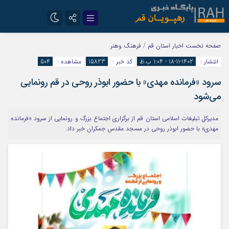
تلگرام
سروش
صفحه نخست
اخبار استان قم
/
فرهنگ وهنر
انتشار :
1402-11-18 - 1:04 ب.ظ
کد خبر :
15823
مشاهده :
504
ایتا
سرود «فرمانده مهدی» با حضور ابوذر روحی در قم رونمایی
می‌شود
مدیرکل تبلیغات اسلامی استان قم از برگزاری اجتماع بزرگ و رونمایی از سرود «فرمانده
مهدی» با حضور ابوذر روحی در مسجد مقدس جمکران خبر داد.