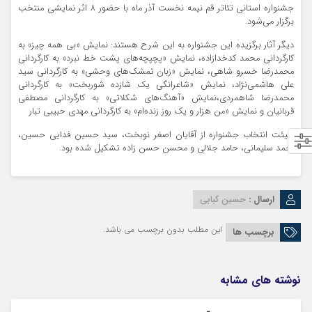
جشنواره استانی تئاتر قم نیمه نخست آذر ماه با حضور 8 اثر نمایشی منتخب
برگزار می‌شود.
دیگر آثار برگزیده این جشنواره به این شرح هستند: نمایش «بی همه چیز» به
کارگردانی محمد کدخدازاده، نمایش «پچپچه‌های پشت خط نبرد» به کارگردانی
محمدرضا خسرو شاهی،‌ نمایش «زبان تمشک‌های وحشی» به کارگردانی سید
علی هاشمی‌نژاد، نمایش «شاعرانگی یک شازده شوربخت» به کارگردانی
محمدرضا شاهمردی،‌نمایش «آهنگ‌های شکلاتی» به کارگردانی مصطفی
قربانیان و نمایش «من هزار و یک روز زنده‌ام» به کارگردانی مهدی حبیبی تبار
هیئت انتخاب جشنواره از آقایان اصغر نوبخت، سید حسین فدایی حسین،
احمد سلیمانی، حامد جلالی و محسن حسن زاده تشکیل شده بود.
ارسال :
حسین کبابی
این مطلب بدون برچسب می باشد.
برچسب ها
نوشته های مشابه