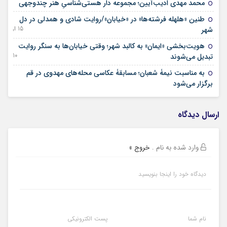
02 تیر 1405
محمد مهدی ادیب‌آیین؛ مجموعه دار هستی‌شناسیِ هنر چندوجهی
طنین «هلهله فرشته‌ها» در «خیابان»/روایت شادی و همدلی در دل
15 اردیبهشت 1405
شهر
هویت‌بخشی «ایمان» به کالبد شهر؛ وقتی خیابان‌ها به سنگر روایت
10 فروردین 1405
تبدیل می‌شوند
‌به مناسبت نیمۀ شعبان؛ مسابقۀ عکاسی محله‌های مهدوی در قم
13 بهمن 1404
برگزار می‌شود
ارسال دیدگاه
وارد شده به نام
.
خروج »
دیدگاه خود را اینجا بنویسید
نام شما
پست الکترونیکی