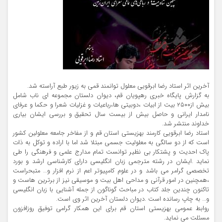
آخرین اثر استاد رضا ابرقویی معلول توانمند قمی به زیور طبع آراسته شد.
به گزارش پایگاه خبری رهپویان قم، دیوان دلستان مجموعه ای ناب شامل
بیش از۲۵۰۰ بیت از ابیات ،دوبیتی ها،رباعیات و غزلیات شعرا و حکما و عرفای
نامدار ایرانی و حاصل بیش از بیست سال تحقیق و بررسی ایشان بیاری
خداوند منتشر شد.
استاد رضا ابرقویی کارمند بهزیستی استان قم و از مفاخر جامعه معلولین کشور
است که از دو سالگی به معلولیت جسمی مبتلا شد اما با اراده و توکل به ذات
پاک احدیت و پشتکار بی نظیر توانست تمام مدارج علمی و فرهنگی را طی
نماید .ایشان در رشته مترجمی زبان انگلیسی دارای کارشناسی ارشد و بورد
تخصصی گرامر می باشد و در علوم کامپیوتر اعم از نرم افزار و… متبحراست
،همچنین در امور قرآنی و مداحی اهل بیت و موسیقی نیز از برترین هاست و
تاکنون چندین جلد کتاب در مباحث گوناگون از جمله آشنایی با زبان انگلیسی
و… به چاپ رسانده است .دیوان دلستان آخرین اثر وی است.
روابط عمومی بهزیستی استان قم برای این همکار گرامی توفیق روزافزون
مسئلت می نماید.