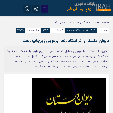
تلگرام
سروش
صفحه نخست
فرهنگ وهنر
/
اخبار استان قم
انتشار :
1399-02-01 - 10:35 ب.ظ
کد خبر :
9703
مشاهده :
1435
ایتا
دیوان دلستان اثر استاد رضا ابرقویی زیرچاپ رفت
آخرین اثر استاد رضا ابرقویی معلول توانمند قمی به زیور طبع آراسته شد. به گزارش
پایگاه خبری رهپویان قم، دیوان دلستان مجموعه ای ناب شامل بیش از۲۵۰۰ بیت از
ابیات ،دوبیتی ها،رباعیات و غزلیات شعرا و حکما و عرفای نامدار ایرانی و حاصل بیش
از بیست سال تحقیق و بررسی ایشان بیاری خداوند منتشر شد. […]