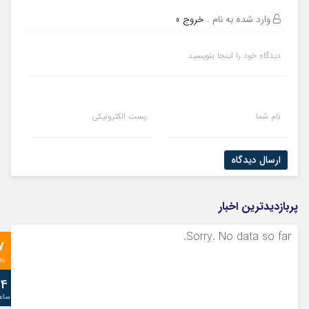
وارد شده به نام
.
خروج »
دیدگاه خود را اینجا بنویسید
نام شما
پست الکترونیکی
ارسال دیدگاه
پربازدیدترین اخبار
Sorry. No data so far.
7
رو
24
ساع