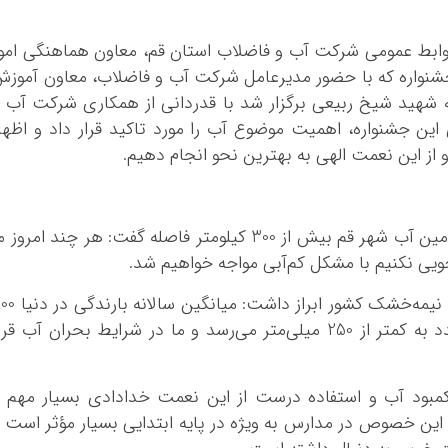
روابط عمومی شرکت آب و فاضلاب استان قم، معاون هماهنگی امو
 جشنواره که با حضور مدیرعامل شرکت آب و فاضلاب، معاون آموز
 شهید شیخ ربیعی برگزار شد با قدردانی از همکاری شرکت آب 
ین جشنواره، اهمیت موضوع آب را مورد تاکید قرار داد و اظها
 این نعمت الهی به بهترین نحو انجام دهیم.
وی با اشاره به تلاش‌های صورت گرفته برای تأمین آب شهر قم بیش از 300 کیلومتر فاصله گفت: هر چند امروز
جویی نکنیم با مشکل کم‌آبی مواجه خواهیم شد.
دکتر محسن بهشتی با اشاره به اقلیم خشک و نیمه‌خشک کشور ابراز داشت:
میلی‌متر است در حالی که در کشور ما این عدد به کمتر از 250 میلی‌متر می‌رسد و ما در شرایط بحران آب قر
کمبود آب و استفاده درست از این نعمت خدادادی بسیار مهم 
این خصوص در مدارس به ویژه در پایه ابتدایی بسیار مؤثر است 