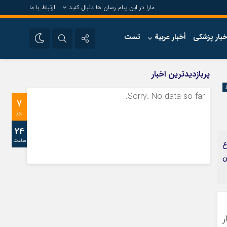
مارا در این پیام رسان ها دنبال کنید
ارتباط با ما
خبار پزشکی
أخبار عربية
تست
تلگرام
پربازدیدترین اخبار
سروش
Sorry. No data so far.
7
ایتا
روز
24
ساعت
ع
ن
ر