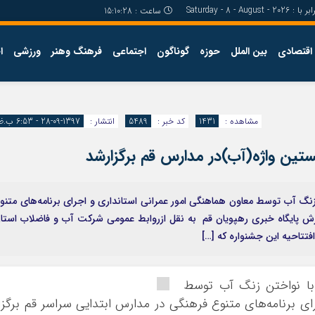
 با : Saturday - 8 - August - 2026
ساعت :
15:10:28
اقتصادی
بین الملل
حوزه
گوناگون
اجتماعی
فرهنگ وهنر
ورزشی
ا
مشاهده :
1431
کد خبر :
5489
انتشار :
1397-09-28 - 6:53 ب.ظ
ین واژه(آب)در مدارس قم برگزارشد
گ آب توسط معاون هماهنگي امور عمراني استانداري و اجرای برنامه‌های متنو
ارش پایگاه خبری رهپویان قم به نقل ازروابط عمومی شرکت آب و فاضلاب استا
فتتاحیه این جشنواره که […]
با نواختن زنگ آب توسط
ی برنامه‌های متنوع فرهنگی در مدارس ابتدایی سراسر قم برگزا