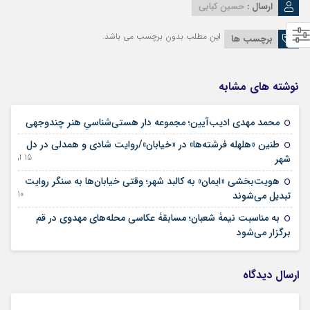
ارسال :
حسین کبابی
این مطلب بدون برچسب می باشد.
برچسب ها
نوشته های مشابه
02 تیر 1405
محمد مهدی ادیب‌آیین؛ مجموعه دار هستی‌شناسیِ هنر چندوجهی
طنین «هلهله فرشته‌ها» در «خیابان»/روایت شادی و همدلی در دل
15 اردیبهشت 1405
شهر
هویت‌بخشی «ایمان» به کالبد شهر؛ وقتی خیابان‌ها به سنگر روایت
10 فروردین 1405
تبدیل می‌شوند
‌به مناسبت نیمۀ شعبان؛ مسابقۀ عکاسی محله‌های مهدوی در قم
13 بهمن 1404
برگزار می‌شود
ارسال دیدگاه