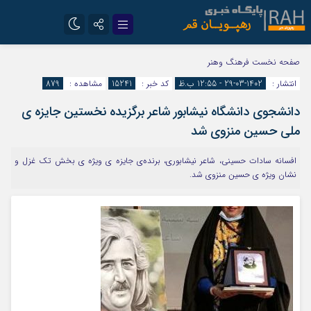
تلگرام
سروش
صفحه نخست
فرهنگ وهنر
انتشار :
1402-03-29 - 12:55 ب.ظ
کد خبر :
15241
مشاهده :
879
ایتا
دانشجوی دانشگاه نیشابور شاعر برگزیده نخستین جایزه ی
ملی حسین منزوی شد
افسانه سادات حسینی، شاعر نیشابوری، برنده‌ی جایزه ی ویژه ی بخش تک غزل و
نشان ویژه ی حسین منزوی شد.