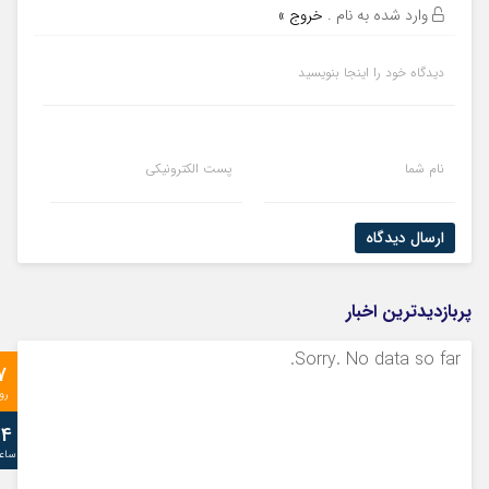
وارد شده به نام
.
خروج »
دیدگاه خود را اینجا بنویسید
نام شما
پست الکترونیکی
ارسال دیدگاه
پربازدیدترین اخبار
Sorry. No data so far.
7
رو
24
ساع