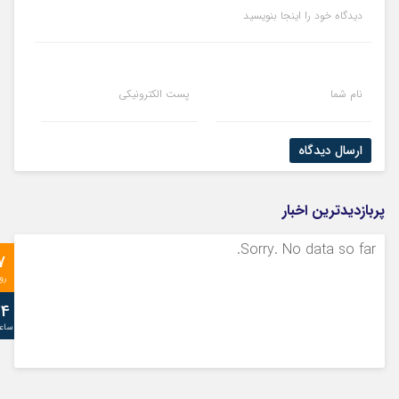
دیدگاه خود را اینجا بنویسید
نام شما
پست الکترونیکی
ارسال دیدگاه
پربازدیدترین اخبار
Sorry. No data so far.
7
رو
24
ساع