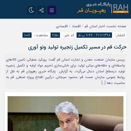
تلگرام
سروش
صفحه نخست
اخبار استان قم
/
اقتصاد
/
اقتصادی
انتشار :
1398-11-21 - 9:47 ب.ظ
کد خبر :
9150
مشاهده :
1007
ایتا
حرکت قم در مسیر تکمیل زنجیره تولید ونو آوری
رییس سازمان صنعت، معدن و تجارت استان قم گفت: رویکرد عملیاتی تامین کالاهای
واسطه‌ای و حلقه‌های میانی تولید برای خنثی‌سازی تحریم مواد اولیه و تکمیل زنجیره
تولید درسطح استان دنبال می‌گردد. به گزارش پایگاه خبری رهپویان قم به نقل از
روابط عمومی سازمان صمت قم: محمود سیجانی درآیین افتتاح پروژه صنعتی قم به
مناسبت دهه […]