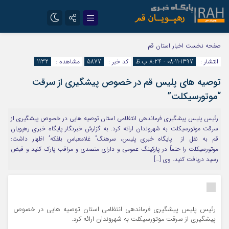
تلگرام
سروش
صفحه نخست
اخبار استان قم
انتشار :
1397-11-08 - 8:24 ب.ظ
کد خبر :
5877
مشاهده :
1132
ایتا
توصيه هاي پلیس قم در خصوص پيشگيري از سرقت
“موتورسيكلت”
رئیس پلیس پیشگیری فرماندهی انتظامی استان توصیه هایی در خصوص پیشگیری از
سرقت موتورسیکلت به شهروندان ارائه کرد. به گزارش خبرنگار پایگاه خبری رهپویان
قم به نقل از پایگاه خبری پلیس، سرهنگ” غلامعباس بلفکه” اظهار داشت:
موتورسيكلت را حتماً در پاركينگ عمومي و داراي متصدي و مراقب پارك کنید و قبض
رسيد دريافت کنید. وی […]
رئیس پلیس پیشگیری فرماندهی انتظامی استان توصیه هایی در خصوص
پیشگیری از سرقت موتورسیکلت به شهروندان ارائه کرد.