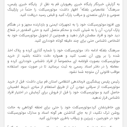
به گزارش خبرنگار پایگاه خبری رهپویان قم به نقل از پایگاه خبری پلیس،
سرهنگ” غلامعباس بلفکه” اظهار داشت: موتورسيكلت را حتماً در پاركينگ
عمومي و داراي متصدي و مراقب پارك کنید و قبض رسيد دريافت کنید.
وی افزود:موتورسيكلت خود را به تجهيزات ايمني و بازدارنده مجهز و در هنگام
پارک کردن، آن را به شيئي ثابت و محكم متصل کنيد و حتي المقدور در شعاع
ديد خود و افراد مطمئن قرار دهيد و همچنین از تحويل موتورسيكلت خود به
اشخاص ناشناس حتي براي چند دقيقه كوتاه خودداري کنيد.
سرهنگ بلفکه ادامه داد: موتورسيكلت خود را شماره گذاري کرده و پلاك اخذ
شده را بر روي آن نصب کنيد و همواره دقت داشته باشید از خريد
موتورسيكلت بصورت قولنامه اي مخصوصاً از افراد ناشناس خودداري کرده و
معامله را در دفتر اسناد رسمي به ثبت برسانيد تا در صورت سوء استفاده
عواقب قانوني آن متوجه شما نشود.
رئیس پلیس پیشگیری فرماندهی انتظامی استان قم بیان داشت: قبل از خريد
موتورسيكلت از سرقتي نبودن آن از طريق استعلام از مبادي ذيربط اطمينان
حاصل كنيد و موتورسيكلت خود را قبل از فروش براي آزمايش در اختيار افراد
ناشناس قرار ندهيد.
وی خاطرنشان کرد:موتورسيكلت خود را حتي براي لحظه كوتاهي به حالت
روشن ترك نكنيد، از به جاي گذاشتن هر گونه اسناد و مدارك موتورسيكلت
خود در خورجين ، زيرزين و زيرقاب باطري خودداري کنيد.