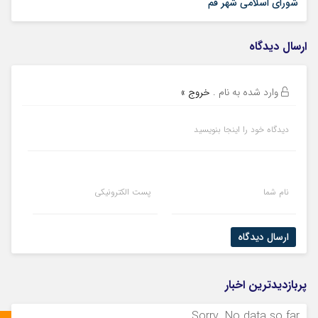
02 تیر 1405
شورای اسلامی شهر قم
ارسال دیدگاه
وارد شده به نام
.
خروج »
دیدگاه خود را اینجا بنویسید
نام شما
پست الکترونیکی
ارسال دیدگاه
پربازدیدترین اخبار
Sorry. No data so far.