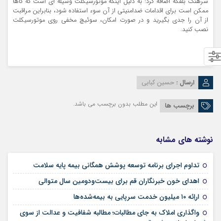
سرهنگ بلفکه اضافه کرد: به دليل اينكه موتورسيكلت وسيله اي است كه گاهاً
ممكن است براي اقدامات ضدامنيتي از آن سوء استفاده شود، بنابراين مراقبت
از آن را جدي بگيريد و در صورت امكان، سوئيچ مخفي روي موتورسيكلت
نصب کنید.
ارسال :
حسین کبابی
این مطلب بدون برچسب می باشد.
برچسب ها
نوشته های مشابه
09 مرداد 1405
تداوم اجرای برنامه توسعه پوشش همگانی بیمه پایه سلامت
09 مرداد 1405
اهدای خون خبرنگاران قم برای بیست‌ودومین سال متوالی
24 تیر 1405
اراِئه ۱۰ میلیون خدمت سرپایی به بیمه‌شده‌ها
واگذاری املاک به جای مطالبات؛ مطالبه شفافیت و عدالت از سوی