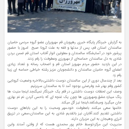
به گزارش خبرنگار پایگاه خبری رهپویان قم مهرورزان عضو گروه مردمی حامیان
سالمندان استان قم، پس از مدتها و قفه به علت کرونا صبح امروز با حضور
پرشور خود در آسایشگاه سالمندان و معلولین انوار آفتاب استان قم ضمن بردن
شادی به دل سالمندان حماسه‌ای از مهرورزی وعطوفت را رقم زدند.
در این بازدید حضور مردم مهرورز استان قم و اصحاب رسانه و تعداد زیادی
اعضای گروه حامیان سالمندان و دانشجویان عزیز رشته خیاطی حماسه ای زیبا
رقم زد.
بعد از چندسال دوری از این سالمندان دوست داشتنی،بالاخره وضعیت کرونایی
کشور وقم بهتر شد وفرصتی بوجود آمد تا به سالمندان سربزنیم.
وصف این لحظات دوست داشتنی در قلم یک خبرنگار نمیگنجد.اینجا منیت ها
رنگ میبازد.عشق ومهرورزی ها چون یک غنچه ای که باحس کردن نم نم بهاری
جان میگیرد ومیشکفد،اینجا نیز گل میکند.
خانمها سعی میکنند باعطوفت خود،مهر ومحبت را به این باباهای دوست
داشتنی تقدیم کنند.آقایان نیز باتقدیم شادی به این سالمندان،سعی در تزریق
انرژی وهیجان به این عزیزان دارند.
مدیریت این مرکز،توسط خانم پور محمدی هست که از وقتی آمدند واین