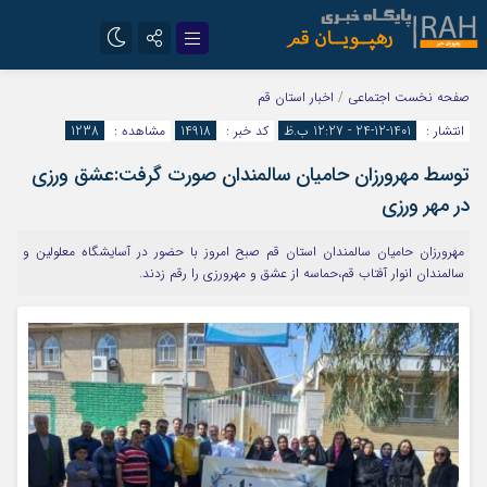
تلگرام
سروش
صفحه نخست
اجتماعی
/
اخبار استان قم
انتشار :
1401-12-24 - 12:27 ب.ظ
کد خبر :
14918
مشاهده :
1238
ایتا
توسط مهرورزان حامیان سالمندان صورت گرفت:عشق ورزی
در مهر ورزی
مهرورزان حامیان سالمندان استان قم صبح امروز با حضور در آسایشگاه معلولین و
سالمندان انوار آفتاب قم،حماسه از عشق و مهرورزی را رقم زدند.