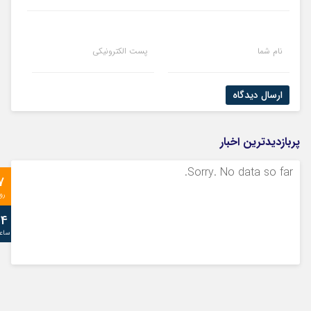
نام شما
پست الکترونیکی
ارسال دیدگاه
پربازدیدترین اخبار
Sorry. No data so far.
7
رو
24
ساع