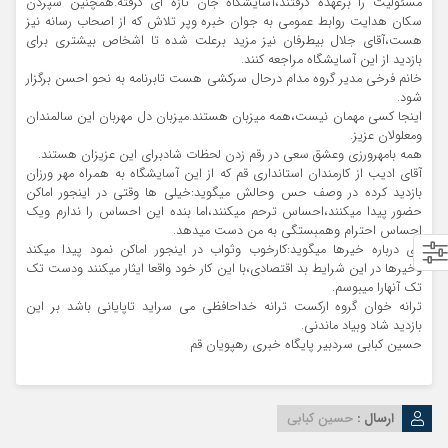
مسئولیت را برعهده گرفتند،آسایشگاه جان تازه ای گرفته.همچنین سپردن
سکان هدایت روابط عمومی به جوان خبره وپر تلاش که از اصحاب رسانه نیز
هست،آقای جلال بیطرفان نیز مزید برعلت شده تا اشخاص بیشتری برای
بازدید از این آسایشگاه مراجعه کنند.
خانم فرخی مدیر گروه مدام درحال سرکشی هست تابرنامه به نحو احسن برگزار
شود.
اینجا کسی مهمان نیست،همه میزبان هستند.میزبان دل مهربان این سالمندان
ومعلولان عزیز.
همه بامهرورزی وعشق سعی در رقم زدن لحظات شادبرای این عزیزان هستند.
آقای ادیب از کارمندان استانداری قم که از این آسایشگاه به همراه مهر ورزان
بازدید کرده در وصف حس وحالش میگوید:خیلی ها وقتی در اینجور اماکن
حضور پیدا میکنند،احساس ترحم میکنند،اما بنده این احساس را ندارم ویک
احساس احترام وهمبستگی به من دست میدهد.
وی درباره خیرها میگوید:کارخوب وثواب در اینجور اماکن نمود پیدا میکند
وخیرها در این شرایط بد اقتصادی،با این کار خود واقعا ایثار میکنند ودست تک
تک آنهارا میبوسم.
ترانه خوان گروه ارکست ترانه خداحافظی می سراید تاپایانی باشد بر این
بازدید شاد وبیاد ماندنی.
حسین کبابی سردبیر پایگاه خبری رهپویان قم
ارسال :
حسین کبابی