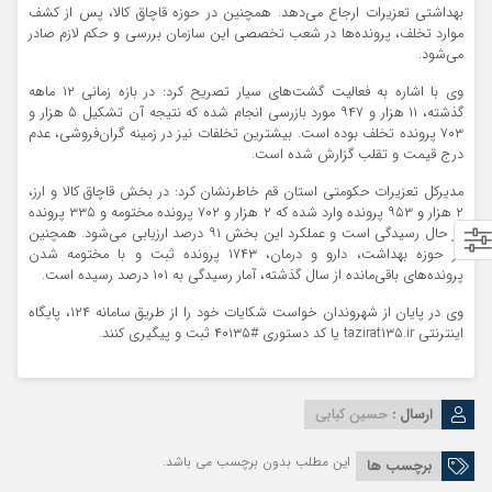
بهداشتی تعزیرات ارجاع می‌دهد. همچنین در حوزه قاچاق کالا، پس از کشف
موارد تخلف، پرونده‌ها در شعب تخصصی این سازمان بررسی و حکم لازم صادر
می‌شود.
وی با اشاره به فعالیت گشت‌های سیار تصریح کرد: در بازه زمانی ۱۲ ماهه
گذشته، ۱۱ هزار و ۹۴۷ مورد بازرسی انجام شده که نتیجه آن تشکیل ۵ هزار و
۷۰۳ پرونده تخلف بوده است. بیشترین تخلفات نیز در زمینه گران‌فروشی، عدم
درج قیمت و تقلب گزارش شده است.
مدیرکل تعزیرات حکومتی استان قم خاطرنشان کرد: در بخش قاچاق کالا و ارز،
۲ هزار و ۹۵۳ پرونده وارد شده که ۲ هزار و ۷۰۲ پرونده مختومه و ۳۳۵ پرونده
در حال رسیدگی است و عملکرد این بخش ۹۱ درصد ارزیابی می‌شود. همچنین
در حوزه بهداشت، دارو و درمان، ۱۷۴۳ پرونده ثبت و با مختومه شدن
پرونده‌های باقی‌مانده از سال گذشته، آمار رسیدگی به ۱۰۱ درصد رسیده است.
وی در پایان از شهروندان خواست شکایات خود را از طریق سامانه ۱۲۴، پایگاه
اینترنتی tazirat۱۳۵.ir یا کد دستوری #۴۰۱۳۵ ثبت و پیگیری کنند.
ارسال :
حسین کبابی
این مطلب بدون برچسب می باشد.
برچسب ها