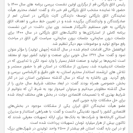
رئیس اتاق بازرگانی قم از برگزاری اولین نشست بررسی برنامه های سال ۱۴۰۰ با
حضور ۱۵ نماینده منتخب اتاق بازرگانی قم خبر داد و گفت: اعضاء محترم هیأت
نمایندگان اتاق بازرگانی توسط؛ دارندگان کارت بازرگانی در استان اعم از
صادرکنندگان و واردکنندگان برگزیده شده و در تعیین خط مشی و اهداف اتاق
بازرگانی به طور مستقیم تأثیرگذار هستند. وی بیان داشت: در این نشست
برنامه کاملی از استراتژی‌ها و تاکتیک‌های اتاق بازرگانی در سال ۱۴۰۰ برای
جلسات درون سازمانی، جلسات برون سازمانی، سیاست کلی اتاق در مباحث
رفع موانع تولید و موضوعات مهم دیگر تنظیم شد.
ابوالفضل خاکی اقدامات انجام شده در سال گذشته (جهش تولید) را مؤثر عنوان
نمود و گفت: سال 1399 سال خوبی برای صنعت و تولید کشور نبود او معتقد
است تحریم‌ها بر تولید و صنعت فشار بسیار را وارد نمود لکن با تدابیری که در
جلسات اندیشیده شد، بسیاری از مشکلات در استان قم با حضور مستمر و
تلاش های ارزشمند استاندار محترم استان، به طور دقیق و کارشناسی بررسی و
رفع گردید. وی بااشاره به اینکه در سال گذشته مسئولین استان نیز در کنار
بخش خصوصی همراه بودند گفت: در ابعاد مختلف شرایط سال جاری را از
سال گذشته مطلوبتر میدانیم و میتوان امیدوار بود به شرط آن که بتوانیم از
شرایط بهتری که با تصمیمات اقتصادی دولت در بخش های مختلف ایجاد شده
برای حل مشکلات چاره جویی کنیم.
عضو هیأت نمایندگان اتاق ایران یکی از مشکلات موجود در بخش‌های
اقتصادی کشور را کمبود نقدینگی دانست و گفت: با همراهی استاندار و مدیران
استانی کارخانه‌ها و شرکت‌ها به بانک‌ها برای ارائه تسهیلات معرفی شدند که
تاکنون بیش از هزار میلیارد تومان تسهیلات پرداخت شده است.
او در این باره گفت: استان قم بیشتر از ۲۵۰۰ واحد تولیدی در شهرک‌های بزرگ