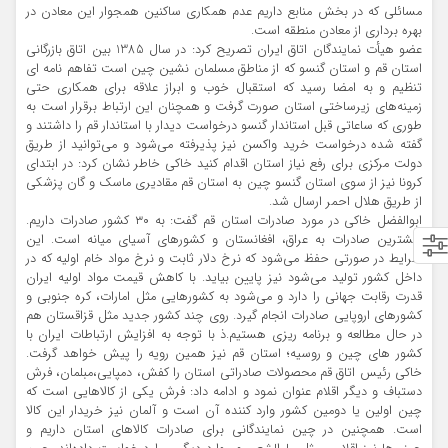
مسائلی که در بخش منابع داریم عدم همکاری ساکنین همجوار این معادن در
بهره برداری از معادن منطقه است.
عضو هیأت نمایندگان اتاق ایران تصریح کرد: در سال 1385 بین اتاق بازرگانی
استان قم و استان گنسو که از مناطق مسلمان نشین چین است تفاهم نامه ای
تنظیم و به امضا رسید که استقبال خوب و ابراز علاقه برای همکاری حتی
زمینه‌های زیرساختی استان صورت گرفت و همچنان این ارتباط برقرار است به
طوری که ساعاتی قبل استاندار گنسو درخواست دیدار با استاندار قم را داشتند و
گفته شده درخواست خرید واکسن نیز پذیرفته می‌شود و می‌توانید از طریق
دولت مرکزی برای رفع نیاز استان اقدام کنید خاکی خاطر نشان کرد: در ابتدای
کرونا نیز از سوی استان گنسو چین به استان قم مقادیری ماسک و گان پزشکی
از طریق هلال احمر ارسال شد.
ابوالفضل خاکی در مورد صادرات استان قم گفت: به ۳۰ کشور صادرات داریم.
بیشترین صادرات به عراق، افغانستان و کشورهای آسیای میانه است. این
شرایط در صورتی حفظ می‌شود که نرخ دلار ثابت و نرخ مواد خام اولیه که در
داخل کشور تولید می‌شود نیز پایین بیاید. با کاهش قیمت مواد اولیه ایران
قدرت رقابت جهانی را دارد و می‌شود به کشورهایی مثل امارات، کره جنوبی و
کشورهای اروپایی صادرات انجام گیرد. روی چند کشور جدید مثل قزاقستان هم
در حال مطالعه و برنامه ریزی هستیم.ذ با توجه به افزایش ارتباطات ایران با
کشور های چین و روسیه؛ استان قم نیز همین رویه را پیش خواهد گرفت.
خاکی رئیس اتاق قم محصولات صادراتی استان را کفش، دمپایی،مبلمان، فرش
دستباف و دیگر اقلام عنوان نمود و ادامه داد: فرش یکی از کالاهایی است که
چین اولین یا دومین کشور وارد کننده آن است و آلمان نیز خریدار این کالا
است. همچنین در چین نمایندگانی برای صادرات کالاهای استان داریم و