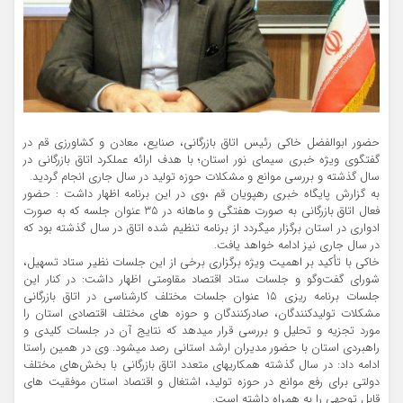
حضور ابوالفضل خاکی رئیس اتاق بازرگانی، صنایع، معادن و کشاورزی قم در
گفتگوی ویژه خبری سیمای نور استان؛ با هدف ارائه عملکرد اتاق بازرگانی در
سال گذشته و بررسی موانع و مشکلات حوزه تولید در سال جاری انجام گردید.
به گزارش پایگاه خبری رهپویان قم ،وی در این برنامه اظهار داشت : حضور
فعال اتاق بازرگانی به صورت هفتگی و ماهانه در 35 عنوان جلسه که به صورت
ادواری در استان برگزار میگردد از برنامه تنظیم شده اتاق در سال گذشته بود که
در سال جاری نیز ادامه خواهد یافت.
خاکی با تأکید بر اهمیت ویژه برگزاری برخی از این جلسات نظیر ستاد تسهیل،
شورای گفت‌وگو و جلسات ستاد اقتصاد مقاومتی اظهار داشت: در کنار این
جلسات برنامه ریزی ۱۵ عنوان جلسات مختلف کارشناسی در اتاق بازرگانی
مشکلات تولیدکنندگان، صادرکنندگان و حوزه های مختلف اقتصادی استان را
مورد تجزیه و تحلیل و بررسی قرار میدهد که نتایج آن در جلسات کلیدی و
راهبردی استان با حضور مدیران ارشد استانی رصد میشود. وی در همین راستا
ادامه داد: در سال گذشته همکاریهای متعدد اتاق بازرگانی با بخش‌های مختلف
دولتی برای رفع موانع در حوزه تولید، اشتغال و اقتصاد استان موفقیت های
قابل توجهی را به همراه داشته است.