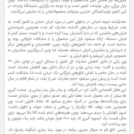
چینی‌ها نیز اقلامی مثل ماءالشعیر و موارد دیگری را درخواست داده‌اند. چین
بازار بزرگی برای تولیدات کشور است و با توجه به برگزاری نمایشگاه واردات در
این کشور تولیدکنندگان خارجی میتوانند محصولاتشان را به نمایش می‌گذارند.
صادرکننده نمونه استان در سالهای اخیر در مورد فرش استان و کشور گفت: به
علت شرایط ویژه در سال‌های گذشته صادرات کم شده همچنین شبیه‌سازی
فرش‌های ماشینی که در دنیا گسترش پیدا کرده است و با قیمت بسیار کمتر از
فرش دستباف ارائه میشود بازار این محصول را با مشکلات فراوانی روبه رو
ساخته است. او ادامه داد: کشورهای ترکیه، چین، افغانستان و کشورهای دیگر
از خریداران و مشتریان فرش دستباف هستند اما چین از بزرگترین مشتریان به
خصوص فرش ابریشم و تابلو فرش و… است.
وی یکی از دلایل کاهش صادرات کل کشور را مسائل ارزی در اوایل سال ۹۹
برشمرد و گفت: چند نرخی بودن ارز از دیگر دلایل مهم کاهش صادرات است
البته در حال حاضر با تلاش اتاق‌های بازرگانی تک نرخی شده لذا مشکلات کمتر
شده است و پیش بینی میشود حجم صادرات غیر از نفت در تمام اقلام در سال
جاری بیست درصد افزایش پیدا کند.
این فعال اقتصادی تأکید کرد: در گمرکات و بنادر مثل بندر عباس و.. سخت گیری
ها بیش از حد معمول است بعضا علی رغم صدور مجوز از سوی سازمان صمت
برای واردکننده‌ها مواردی در گمرک مطرح میشود که خلاف قانون است. وی
همچنین علت توقف کالا درگمرک را بی‌دقتی و تخلف خواند و اظهار داشت:
امروز تاوانش را مردم می‌دهند چون هزینه‌های تمام شده کالا بالا می‌رود برای
مثال قیمت یک آبمیوه گیری که باید ۶۰۰ هزار تومان باشد باید یک میلیون و
نیم پرداخت کرد.
رئیس اتاق قم به سوال مجری برنامه در مورد برند سازی اینگونه پاسخ داد: