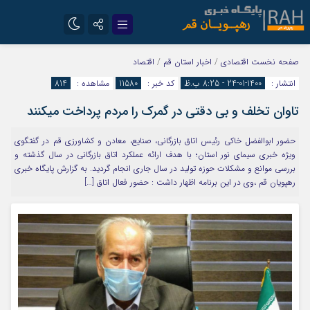
تلگرام
سروش
صفحه نخست
اقتصادی
/
اخبار استان قم
/
اقتصاد
انتشار :
1400-01-24 - 8:25 ب.ظ
کد خبر :
11580
مشاهده :
814
ایتا
تاوان تخلف و بی دقتی در گمرک را مردم پرداخت میکنند
حضور ابوالفضل خاکی رئیس اتاق بازرگانی، صنایع، معادن و کشاورزی قم در گفتگوی
ویژه خبری سیمای نور استان؛ با هدف ارائه عملکرد اتاق بازرگانی در سال گذشته و
بررسی موانع و مشکلات حوزه تولید در سال جاری انجام گردید. به گزارش پایگاه خبری
رهپویان قم ،وی در این برنامه اظهار داشت : حضور فعال اتاق […]