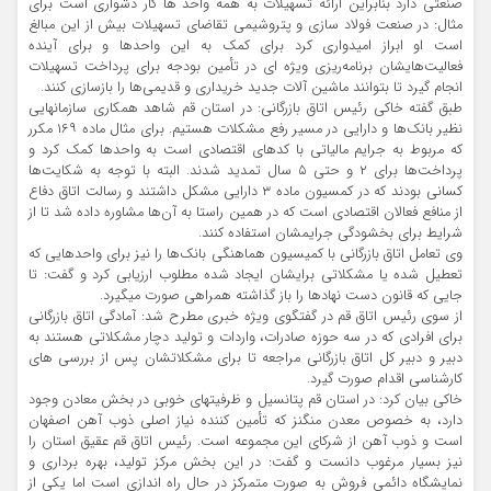
صنعتی دارد بنابراین ارائه تسهیلات به همه واحد ها کار دشواری است برای
مثال: در صنعت فولاد سازی و پتروشیمی تقاضای تسهیلات بیش از این مبالغ
است او ابراز امیدواری کرد برای کمک به این واحدها و برای آینده
فعالیت‌هایشان برنامه‌ریزی ویژه ای در تأمین بودجه برای پرداخت تسهیلات
انجام گیرد تا بتوانند ماشین آلات جدید خریداری و قدیمی‌ها را بازسازی کنند.
طبق گفته خاکی رئیس اتاق بازرگانی: در استان قم شاهد همکاری سازمانهایی
نظیر بانک‌ها و دارایی در مسیر رفع مشکلات هستیم. برای مثال ماده ۱۶۹ مکرر
که مربوط به جرایم مالیاتی با کدهای اقتصادی است به واحدها کمک کرد و
پرداخت‌ها برای ۲ و حتی ۵ سال تمدید شدند. البته با توجه به شکایت‌ها
کسانی بودند که در کمسیون ماده ۳ دارایی مشکل داشتند و رسالت اتاق دفاع
از منافع فعالان اقتصادی است که در همین راستا به آن‌ها مشاوره داده شد تا از
شرایط برای بخشودگی جرایمشان استفاده کنند.
وی تعامل اتاق بازرگانی با کمیسیون هماهنگی بانک‌ها را نیز برای واحدهایی که
تعطیل شده یا مشکلاتی برایشان ایجاد شده مطلوب ارزیابی کرد و گفت: تا
جایی که قانون دست نهادها را باز ‌گذاشته همراهی صورت میگیرد.
از سوی رئیس اتاق قم در گفتگوی ویژه خبری مطرح شد: آمادگی اتاق بازرگانی
برای افرادی که در سه حوزه صادرات، واردات و تولید دچار مشکلاتی هستند به
دبیر و دبیر کل اتاق بازرگانی مراجعه تا برای مشکلاتشان پس از بررسی های
کارشناسی اقدام صورت گیرد.
خاکی بیان کرد: در استان قم پتانسیل و ظرفیتهای خوبی در بخش معادن وجود
دارد، به خصوص معدن منگنز که تأمین کننده نیاز اصلی ذوب آهن اصفهان
است و ذوب آهن از شرکای این مجموعه است. رئیس اتاق قم عقیق استان را
نیز بسیار مرغوب دانست و گفت: در این بخش مرکز تولید، بهره برداری و
نمایشگاه دائمی فروش به صورت متمرکز در حال راه اندازی است اما یکی از