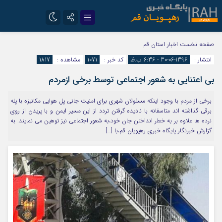
تلگرام
سروش
صفحه نخست
اخبار استان قم
انتشار :
1396-06-30 - 6:36 ب.ظ
کد خبر :
1071
مشاهده :
1817
ایتا
بی اعتنایی به شعور اجتماعی توسط برخی ازمردم
برخی از مردم با وجود اینکه مسئولان شهری برای امنیت جانی پل هوایی مکانیزه با پله
برقی گذاشته اند متاسفانه با نادیده گرفتن تردد از این مسیر ایمن و با پریدن از روی
نرده ها علاوه بر به خطر انداختن جان خود،به شعور اجتماعی نیز توهین می نمایند. به
گزارش خبرنگار پایگاه خبری رهپویان قم،با […]