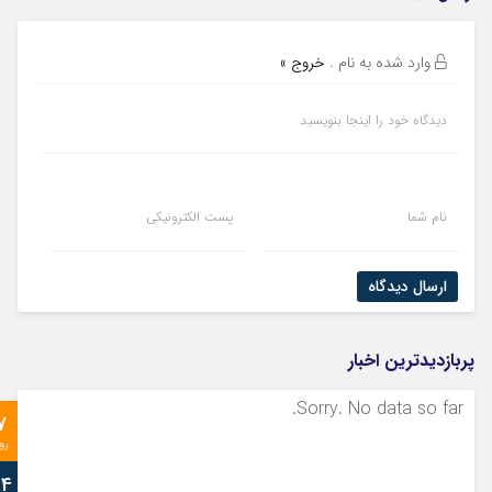
وارد شده به نام
.
خروج »
دیدگاه خود را اینجا بنویسید
نام شما
پست الکترونیکی
ارسال دیدگاه
پربازدیدترین اخبار
Sorry. No data so far.
7
رو
24