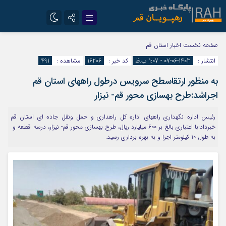
تلگرام
سروش
صفحه نخست
اخبار استان قم
انتشار :
1403-06-07 - 1:07 ب.ظ
کد خبر :
16206
مشاهده :
491
ایتا
به منظور ارتقاسطح سرویس درطول راههای استان قم
اجراشد:طرح بهسازی محور قم- نیزار
رئیس اداره نگهداری راههای اداره کل راهداری و حمل ونقل جاده ای استان قم
خبرداد:با اعتباری بالغ بر 600 میلیارد ریال، طرح بهسازی محور قم- نیزار، درسه قطعه و
به طول 10 کیلومتر اجرا و به بهره برداری رسید.