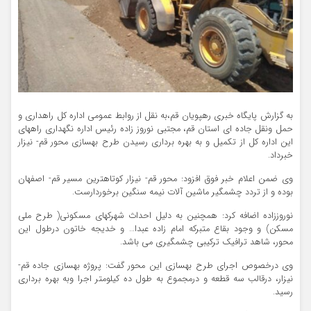
به گزارش پایگاه خبری رهپویان قم،به نقل از روابط عمومی اداره کل راهداری و
حمل ونقل جاده ای استان قم، مجتبی نوروز زاده رئیس اداره نگهداری راههای
این اداره کل از تکمیل و به بهره برداری رسیدن طرح بهسازی محور قم- نیزار
خبرداد.
وی ضمن اعلام خبر فوق افزود: محور قم- نیزار کوتاهترین مسیر قم- اصفهان
بوده و از تردد چشمگیر ماشین آلات نیمه سنگین برخوردارست.
نوروززاده اضافه کرد: همچنین به دلیل احداث شهرکهای مسکونی( طرح ملی
مسکن) و وجود بقاع متبرکه امام زاده عبدا… و خدیجه خاتون درطول این
محور، شاهد ترافیک ترکیبی چشمگیری می باشد.
وی درخصوص اجرای طرح بهسازی این محور گفت: پروژه بهسازی جاده قم-
نیزار، درقالب سه قطعه و درمجموع به طول ده کیلومتر اجرا وبه بهره برداری
رسید.