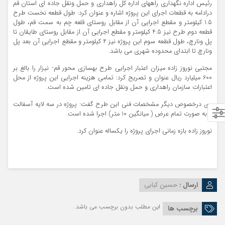
رئیس اداره نگهداری راههای اداره کل راهداری و حمل ونقل جاده ای استان قم
درادامه به قطعات اجرای این پروژه اشاره و عنوان کرد: طول قطعه نخست طرح
1.5 کیلومتر و مقطع اجرایی آن از مقابل روستای قلعه چم به سمت قم، طول
قطعه دوم طرح نیز 4.5 کیلومتر و مقطع اجرایی آن از مقابل روستای طایقان تا
پل ونارچ، طول قطعه سوم این پروژه نیز 4 کیلومتر و مقطع اجرایی آن بعد پل
ونارچ تا ابتدای محدوده شهری می باشد.
مجتبی نوروز زاده میزان اعتبار اجرایی طرح بهسازی محور قم- نیزار را بالغ بر
600 میلیارد ریال عنوان و تصریح کرد: تمامی هزینه اجرایی این پروژه از محل
اعتبارات سازمان راهداری و حمل ونقل جاده ای تامین شده است.
وی درخصوص دیگر مشخصات فنی این طرح گفت: پروژه در سه لایه آسفالت
و به صورت تمام عرض ( میانگین 10 متر) اجرا شده است.
نوروز زاده بازه زمانی اجرای پروژه را یکساله عنوان کرد.
ارسال :
حسین کبابی
این مطلب بدون برچسب می باشد.
برچسب ها