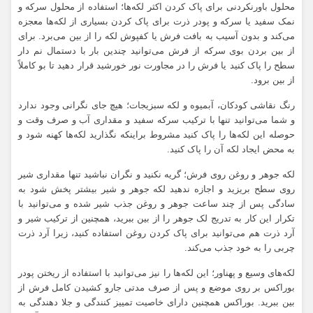
محلول باورنکردنی برای پاک کردن اکثر لکه‌ها؛ استفاده از محلول سرکه و
نمک سفید یا سرکه و پودر ذرت برای پاک کردن بسیاری از لکه‌ها معجزه
می‌کند و بدون آسیب به بافت فرش یا کفپوش لکه را از بین می‌برد. برای
از بین بردن بوی سرکه از فرش می‌توانید چندین بار با دستمال نم دار
سطح را پاک کنید یا فرش را در مجاورت نور خورشید قرار دهید تا بو کاملاً
از بین برود.
رنگ نقاشی کودکان، آبمیوه و لکه سبزیجات؛ هیچ جای نگرانی وجود ندارد
و شما می‌توانید تنها با ترکیب سرکه سفید و مقداری آب و صرف وقت و
حوصله این لکه‌ها را پاک کنید مشروط براینکه نگذارید لکه‌ها کهنه شود و
به محض ایجاد لکه آن را پاک کنید.
لکه جوهر و روغن روی فرش؛ گریه نکنید و نگران نباشید تنها مقداری شیر
روی سطح بریزید و اجازه ندهید لکه جوهر و شیر بیشتر پخش شود به
سادگی پس از چند ساعت جوهر و روغن جذب شیر شده و می‌توانید با
تکرار این کار به تدریج لک جوهر را از بین ببرید، همچنین از ترکیب شیر و
آرد ذرت هم می‌توانید برای پاک کردن روغن استفاده کنید، زیرا آرد ذرت
چربی را به خود جذب می‌کند.
لکه‌های وسیع و پهناور؛ این لکه‌ها را نیز می‌توانید با استفاده از ریختن پودر
بوراکس بر روی موضع و پس از صرف مدتی جارو کشیدن کامل فرش از
بین ببرید. بوراکس همچنین دارای خاصیت تمییز کنندگی و جلا دهندگی به