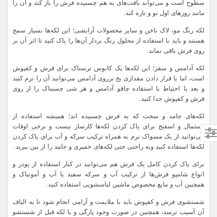
سطوح است و می‌تواند بافت‌های به هم چسبیده فرش را باز کند و آن را
مانند روزهای اول نو و تازه کند.
لکه رنگ مو، لاک ناخن و سایر محصولات آرایشی؛ این لکه‌ها بسیار سمج
هستند و باید با استفاده از محلول رنگ بردار آن‌ها را پاک کنید تا اثر آن بر
روی فرش باقی نماند.
لکه آدامس و سقز؛ این لکه‌ها یک کابوس ترسناک برای فرش و کفپوش
است، اما با قرار دادن مقداری یخ برروی آدامس می‌توانید آن را نرم کنید
و بعد با احتیاط با استفاده چاقو آدامس و هر شی چسبناک را از روی
فرش و کفپوش جدا کنید.
لکه‌های جامد و سخت که به فرش چسبیده اند؛ همیشه استفاده از
دستمال و اسفنج برای پاک کردن لکه‌ها کارساز نیست و برخی اوقات
می‌توانید از یک مسواک نرم به همراه ترکیب سرکه و آب برای پاک کردن
لکه‌ها استفاده کنید وبه راحتی حتی لکه‌های خمیری و جامد را از بین ببرید.
برای پاک کردن کامل یک فرش هم می‌توانید در کنار استفاده از پودر و
انواع شامپو فرش‌ها از ترکیب آب و سرکه سفید یا آب و آمونیاک و
همچنین آب و مایع مخصوص ماشین لباسشویی استفاده کنید.
شستشوی فرش و کفپوش باید با ملایمت و آرامی انجام شود تا به الیاف
آن آسیب نرسد، همچنین در صورت وجود پارگی و یا لکه قبل از شستشو