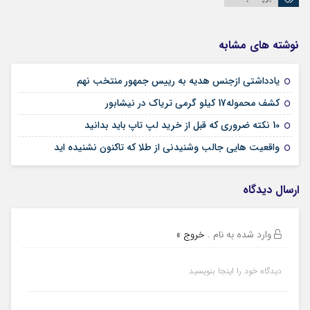
نوشته های مشابه
19 تیر 1403
یادداشتی ازجنس هدیه به رییس جمهور منتخب نهم
15 مهر 1402
کشف محموله17 کيلو گرمي ترياک در نيشابور
10 اسفند 1395
10 نکته ضروری که قبل از خرید لپ تاپ باید بدانید
30 بهمن 1395
واقعیت هایی جالب وشنیدنی از طلا که تاکنون نشنیده اید
ارسال دیدگاه
وارد شده به نام
.
خروج »
دیدگاه خود را اینجا بنویسید