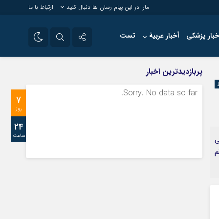
مارا در این پیام رسان ها دنبال کنید
ارتباط با ما
خبار پزشکی
أخبار عربية
تست
تلگرام
پربازدیدترین اخبار
سروش
Sorry. No data so far.
7
ایتا
روز
24
ساعت
ی
م