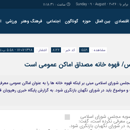
برابر با : Sunday - 9 - August - 2026
ساعت :
11:18:32
اقتصادی
بین الملل
حوزه
گوناگون
اجتماعی
فرهنگ وهنر
ورزشی
ا
مشاهده :
1559
کد خبر :
8126
انتشار :
1398-07-17 - 5:58 ب.ظ
جلس/ قهوه خانه مصداق اماکن عمومی است
جلس شورای اسلامی مبنی بر اینکه قهوه خانه ها را به عنوان اماکن عمومی معرف
موضوع باید در شورای نگهبان بازنگری شود. به گزارش پایگاه خبری رهپویان ق
مصوبه مجلس شورای اسلامی
ومی معرفی نکرده است، گفت:
 در شورای نگهبان بازنگری شود.