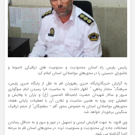
رئیس پلیس راه استان محدوديت و ممنوعيت هاي ترافیکی تاسوعا و
عاشوراي حسيني را در محورهای مواصلاتی استان اعلام کرد.
به گزارش خبرنگارپایگاه خبری رهپویان قم به نقل از پایگاه خبری پلیس،
سرهنگ” مختار پناهی ” اظهار داشت: به مناسبت فرا رسيدن ايام سوگواري
سرور و سالار شهيدان حضرت اباعبدالله الحسين (ع) و ياران با وفايش و
تعطيلي چند روزه به همين مناسبت و تقارن آن با تعطيلات پاياني هفته،
محورهاي مواصلاتي استان به خصوص محور “قم – سلفچگان” از حجم ترافيک
سنگيني برخوردار خواهد شد.
وی افزود: به جهت افزايش ايمني و تسهيل در عبور و مرور و به حداقل رساندن
تصادفات جاده اي محدوديت و ممنوعيت تردد در محورهاي استان قم به مرحله
اجرا گذاشته مي شود .