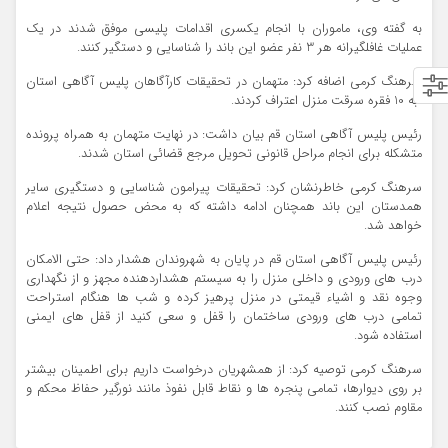
به گفته وي، ماموران با انجام یکسری اقدامات پليسي موفق شدند در یک
عملیات غافلگیرانه هر 3 نفر عضو این باند را شناسایی و دستگیر کنند.
سرهنگ کرمی اضافه کرد: متهمان در تحقیقات کارآگاهان پلیس آگاهی استان
به 10 فقره سرقت منزل اعتراف کردند.
رئیس پلیس آگاهی استان قم بیان داشت: در نهايت متهمان به همراه پرونده
متشکله براي انجام مراحل قانوني تحويل مرجع قضائي استان شدند.
سرهنگ کرمي خاطرنشان کرد: تحقیقات پیرامون شناسایی و دستگیری سایر
همدستان این باند همچنان ادامه داشته که به محض حصول نتیجه اعلام
خواهد شد.
رئیس پلیس آگاهی استان قم در پایان به شهروندان هشدار داد: حتی الامکان
درب های ورودی و داخلی منزل را به سیستم هشداردهنده مجهز و از نگهداری
وجوه نقد و اشیاء قیمتی در منزل پرهیز کرده و شب ها هنگام استراحت
تمامی درب های ورودی ساختمان را قفل و سعی کنید از قفل های ایمنی
استفاده شود.
سرهنگ کرمی توصیه کرد: از همشهریان درخواست داریم برای اطمینان بیشتر
بر روی دیوارها، تمامی پنجره ها و نقاط قابل نفوذ مانند نورگیر حفاظ محکم و
مقاوم نصب کنند.