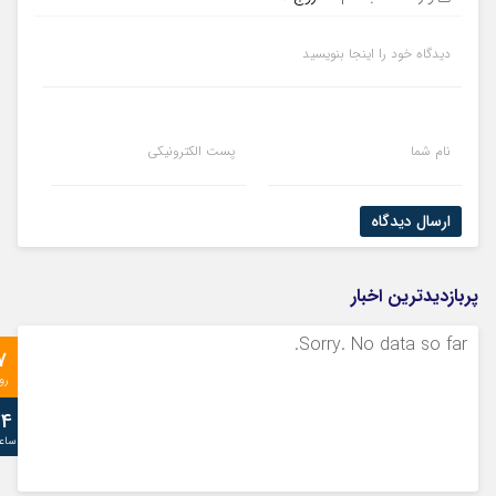
دیدگاه خود را اینجا بنویسید
نام شما
پست الکترونیکی
ارسال دیدگاه
پربازدیدترین اخبار
Sorry. No data so far.
7
رو
24
ساع