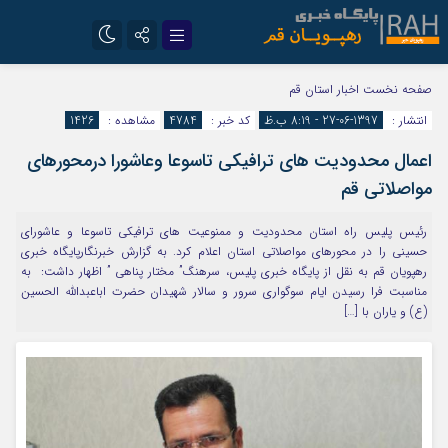
تلگرام
سروش
صفحه نخست
اخبار استان قم
انتشار :
1397-06-27 - 8:19 ب.ظ
کد خبر :
4784
مشاهده :
1426
ایتا
اعمال محدوديت های ترافیکی تاسوعا وعاشورا درمحورهای
مواصلاتی قم
رئیس پلیس راه استان محدوديت و ممنوعيت هاي ترافیکی تاسوعا و عاشوراي
حسيني را در محورهای مواصلاتی استان اعلام کرد. به گزارش خبرنگارپایگاه خبری
رهپویان قم به نقل از پایگاه خبری پلیس، سرهنگ” مختار پناهی ” اظهار داشت: به
مناسبت فرا رسيدن ايام سوگواري سرور و سالار شهيدان حضرت اباعبدالله الحسين
(ع) و ياران با […]