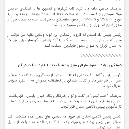
سرهنگ پناهی ادامه داد: تردد كليه تريلرها و کاميون ها به استثناي حاملين
مواد سوختي و فاسد شدني از ساعت 1600 الي 2400 روزهاي جمعه و شنبه
مورخ 97/6/30 و 97/6/31 از محور سلفچگان به قم (باند رفت به سمت قم ) و
محور قديم قم تهران و بالعکس ممنوع مي باشد.
رئیس پلیس راه استان قم افزود: رانندگان اين گونه وسايل نقليه مي توانند از
محور “اتوبان تهران – ساوه – سلفچگان يا آزاد راه قم – گرمسار” برای عزيمت
به استان تهران به عنوان محور جايگزين استفاده کنند.
////////////////////////////
دستگیری باند 3 نفره سارقان منزل و اعتراف به 10 فقره سرقت در قم
رئيس پليس آگاهي فرماندهي انتظامي استان از دستگيري باند 3 نفره سارقان
منازل در قم خبر داد و گفت: متهمان در تحقيقات ماموران به 10 فقره سرقت
اعتراف کردند.
سرهنگ “احمد کرمي” در گفت و گو با خبرنگار پايگاه خبري پليس،‌ اظهارداشت:
: در پي وقوع چندين فقره سرقت منازل در سطح استان قم، ‌موضوع در دستور
کار مأموران پليس آگاهي استان قرار گرفت.
رئیس پلیس آگاهی استان قم افزود: در بررسی های بعمل آمده مشخص شد
سارقان غیر بومی بودند و بصورت یک باند 3 نفره اقدام به سرقت از منازل
استان می کردند.