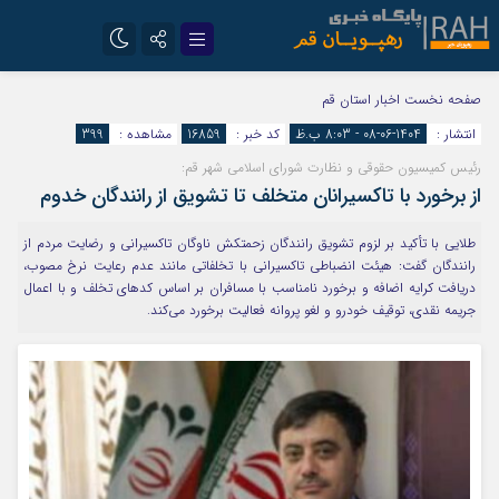
تلگرام
سروش
صفحه نخست
اخبار استان قم
انتشار :
1404-06-08 - 8:03 ب.ظ
کد خبر :
16859
مشاهده :
399
ایتا
رئیس کمیسیون حقوقی و نظارت شورای اسلامی شهر قم:
از برخورد با تاکسیرانان متخلف تا تشویق از رانندگان خدوم
طلایی با تأکید بر لزوم تشویق رانندگان زحمتکش ناوگان تاکسیرانی و رضایت مردم از
رانندگان گفت: هیئت انضباطی تاکسیرانی با تخلفاتی مانند عدم رعایت نرخ مصوب،
دریافت کرایه اضافه و برخورد نامناسب با مسافران بر اساس کدهای تخلف و با اعمال
جریمه نقدی، توقیف خودرو و لغو پروانه فعالیت برخورد می‌کند.