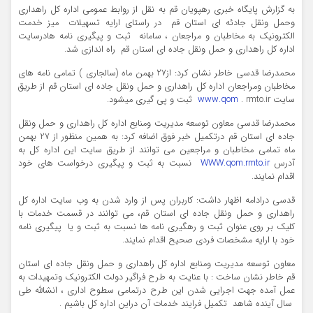
به گزارش پایگاه خبری رهپویان قم به نقل از روابط عمومی اداره کل راهداری
وحمل ونقل جادئه ای استان قم در راستای ارایه تسهیلات میز خدمت
الکترونیک به مخاطبان و مراجعان ، سامانه ثبت و پیگیری نامه هادرسایت
اداره کل راهداری و حمل ونقل جاده ای استان قم راه اندازی شد.
محمدرضا قدسی خاطر نشان کرد: از27 بهمن ماه (سالجاری ) تمامی نامه های
مخاطبان ومراجعان اداره کل راهداری و حمل ونقل جاده ای استان قم از طریق
سایت
. rmto.ir ثبت و پی گیری میشود.
www.qom
محمدرضا قدسی معاون توسعه مدیریت ومنابع اداره کل راهداری و حمل ونقل
جاده ای استان قم درتکمیل خبر فوق اضافه کرد: به همین منظور از 27 بهمن
ماه تمامی مخاطبان و مراجعین می توانند از طریق سایت این اداره کل به
آدرس
WWW.qom.rmto.ir
نسبت به ثبت و پیگیری درخواست های خود
اقدام نمایند.
قدسی درادامه اظهار داشت: کاربران پس از وارد شدن به وب سایت اداره کل
راهداری و حمل ونقل جاده ای استان قم، می توانند در قسمت خدمات با
کلیک بر روی عنوان ثبت و رهگیری نامه ها نسبت به ثبت و یا پیگیری نامه
خود با ارایه مشخصات فردی صحیح اقدام نمایند.
معاون توسعه مدیریت ومنابع اداره کل راهداری و حمل ونقل جاده ای استان
قم خاطر نشان ساخت : با عنایت به طرح فراگیر دولت الکترونیک وتمهیدات به
عمل آمده جهت اجرایی شدن این طرح درتمامی سطوح اداری ، انشالله طی
سال آینده شاهد تکمیل فرایند خدمات آن دراین اداره کل باشیم .