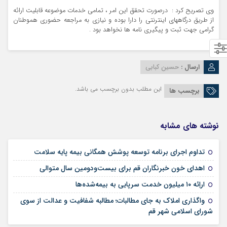
وی تصریح کرد : درصورت تحقق این امر ، تمامی خدمات موضوعه قابلیت ارائه
از طریق درگاههای اینترنتی را دارا بوده و نیازی به مراجعه حضوری هموطنان
گرامی جهت ثبت و پیگیری نامه ها نخواهد بود .
ارسال :
حسین کبابی
این مطلب بدون برچسب می باشد.
برچسب ها
نوشته های مشابه
09 مرداد 1405
تداوم اجرای برنامه توسعه پوشش همگانی بیمه پایه سلامت
09 مرداد 1405
اهدای خون خبرنگاران قم برای بیست‌ودومین سال متوالی
24 تیر 1405
اراِئه ۱۰ میلیون خدمت سرپایی به بیمه‌شده‌ها
واگذاری املاک به جای مطالبات؛ مطالبه شفافیت و عدالت از سوی
02 تیر 1405
شورای اسلامی شهر قم