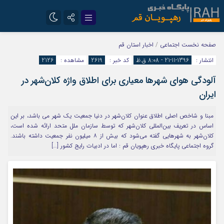
تلگرام
سروش
صفحه نخست
اجتماعی
/
اخبار استان قم
انتشار :
1396-11-21 - 8:08 ق.ظ
کد خبر :
2619
مشاهده :
2126
ایتا
آلودگی هوای شهرها معیاری برای اطلاق واژه کلان‌شهر در
ایران
مبنا و شاخص اصلی اطلاق عنوان کلان‌شهر در دنیا جمعیت یک شهر می باشد، بر این
اساس در تعریف بین‌المللی کلان‌شهر که توسط سازمان ملل متحد ارائه شده است،
کلان‌شهر به شهرهایی گفته می‌شود که بیش از ۸ میلیون نفر جمعیت داشته باشند.
گروه اجتماعی پایگاه خبری رهپویان قم : اما در ادبیات رایج کشور […]