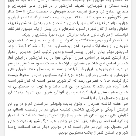
که حداقل یک میلیون نفر جمعیت داشته باشند. در سال ۱۳۸۷ بود که وزیر
وقت مسکن و شهرسازی، تعریف کلان‌شهر را در شورای عالی شهرسازی و
معماری اصلاح کرد و طبق تعریف جدید شهرهای با جمعیت بیش از ۵۰۰ هزار
نفر، کلان‌شهر محسوب شد. اختلاف بین تعاریف متعدد ارائه شده در ایران و
جهان، ابهام در تعریف کلان‌شهر را در پی داشت و حتی به‌دلیل نداشتن تعریف
حقوقی واحد از کلان‌شهر در کشور، شهرهای دارای بیش از یک میلیون نفر فقط
توانستند از مزایای قانون مالیات بر ارزش افزوده بهرۀ بیشتری را ببرند.
تا اینکه در آذر و بهمن ماه۱۳۹۶ بود که رئیس سازمان محیط زیست با نام بردن
شهرهایی از جمله اراک، ارومیه، اهواز و همدان، مدعی آن شد که آلودگی چند
کلان‌شهر دیگر ایران از تهران بیشتر است و بدین ترتیب فصل جدیدی از معیار
قرار گرفتن شهرها بر اساس میزان آلودگی هوا در رده کلان‌شهر در ایران آغاز
شد، بر اساس این شاخص همدان و اراک با جمعیت حدود ۶۰۰ هزار نفر هم
در ردیف کلان‌شهرهای ایران قرار گرفتند و عملا تعریف سال ۱۳۸۷ شورای عالی
شهرسازی و معماری در این مقوله مورد تائید مسئولین سازمان محیط زیست
قرار گرفت، حالا به نظر می رسد که اگر شهری مدعی است که کلان‌شهر است
باید آلوده هم باشد تا صحتی بر این ادعا باشد و با توجه به صحبتهایی که
همان مقام مسئول ایراد کردند موضوع آلودگی هوای این شهرها پدیده ای
بدیهی و معمول برای آنها است.
طی هفته گذشته همزمان با وقوع پدیده وارونگی در استان قم و در پی آن
افزایش آلودگی و قرارگیری شاخص کیفیت هوای قم در وضعیت ناسالم، در
گزارش های خبری استان قم، همواره از واژه کلان‌شهر استفاده شد که استمرار
و تاکید استفاده این واژه بدین نحو در چالش های دیگر شهر به ندرت و حتی
غیر معمول بود، این در حالی است که در مواردی دیگر شاهد استفاده روستا
شهر و یا استان شهر از جانب مسئولین بودیم.