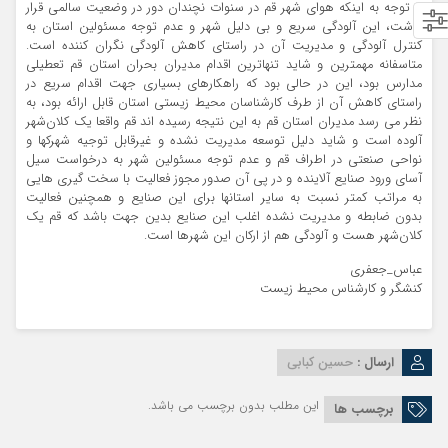
با توجه به اینکه هوای شهر قم در سنوات نچندان دور در وضعیت سالمی قرار
داشت، این آلودگی سریع و بی دلیل شهر و عدم توجه مسئولین استان به
کنترل آلودگی و مدیریت آن در راستای کاهش آلودگی نگران کننده است.
متاسفانه مهمترین و شاید تنهاترین اقدام مدیران بحران استان قم تعطیلی
مدارس بود، این در حالی بود که راهکارهای بسیاری جهت اقدام سریع در
راستای کاهش آن از طرف کارشناسان محیط زیستی استان قابل ارائه بود، به
نظر می رسد مدیران استان قم به این نتیجه رسیده اند قم واقعا یک کلان‌شهر
آلوده است و شاید دلیل توسعه مدیریت نشده و غیرقابل توجیه شهرکها و
نواحی صنعتی در اطراف قم و عدم توجه مسئولین شهر به درخواست سیل
آسای ورود صنایع آلاینده و در پی آن صدور مجوز فعالیت با سخت گیری هایی
به مراتب کمتر نسبت به سایر استانها برای این صنایع و همچنین فعالیت
بدون ضابطه و مدیریت نشده اغلب این صنایع بدین جهت باشد که قم یک
کلان‌شهر هست و آلودگی هم از ارکان این شهرها است.
عباس_جعفری
کنشگر و کارشناس محیط زیست
ارسال :
حسین کبابی
این مطلب بدون برچسب می باشد.
برچسب ها